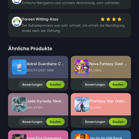
Einfache Navigation und schnelle Abwicklung, sehr zufrieden.
Doreen Witting-Koss
Der Aufladeprozess war sehr schnell, ich erhielt die Bestätigung
direkt nach der Zahlung.
Ähnliche Produkte
Astral Guardians: Cyber Fantasy
Nova Fantasy Gold Ingots
SOUTH EAST ASIA
GLOBAL
Bewertungen
Kaufen
Bewertungen
Kaufen
Jade Dynasty: New Fantasy Ingots
Phantasy Star Online 2 New Genesis AC Exchange Ticket
MALAYSIA
GLOBAL
Bewertungen
Kaufen
Bewertungen
Kaufen
Free Fire Diamonds EU + TR
JinJinJin Gift Pack Redeem Code