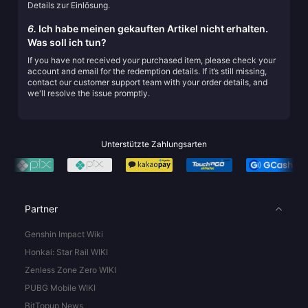
Details zur Einlösung.
6.
Ich habe meinen gekauften Artikel nicht erhalten.
Was soll ich tun?
If you have not received your purchased item, please check your
account and email for the redemption details. If it’s still missing,
contact our customer support team with your order details, and
we'll resolve the issue promptly.
Unterstützte Zahlungsarten
Partner
Genshin Impact Wiki
Honkai: Star Rail WIKI
Zenless Zone Zero WIKI
PUBG Mobile WIKI
BitTopup News