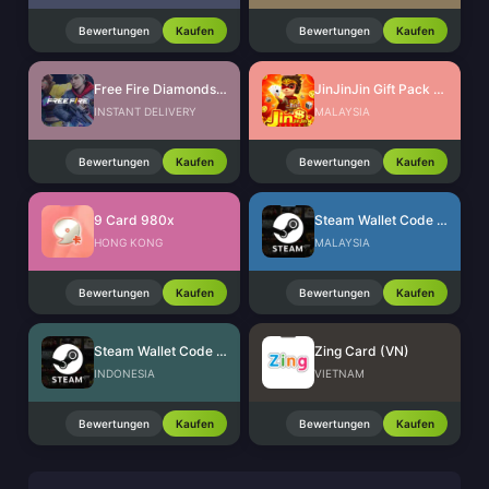
Bewertungen
Kaufen
Bewertungen
Kaufen
Free Fire Diamonds EU + TR
JinJinJin Gift Pack Redeem Code
INSTANT DELIVERY
MALAYSIA
Bewertungen
Kaufen
Bewertungen
Kaufen
9 Card 980x
Steam Wallet Code (MYR)
HONG KONG
MALAYSIA
Bewertungen
Kaufen
Bewertungen
Kaufen
Steam Wallet Code (IDR)
Zing Card (VN)
INDONESIA
VIETNAM
Bewertungen
Kaufen
Bewertungen
Kaufen