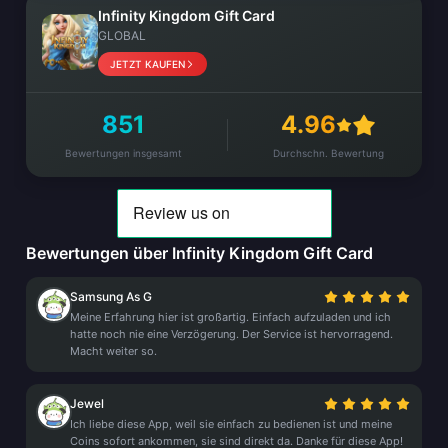
Infinity Kingdom Gift Card
GLOBAL
JETZT KAUFEN
851
4.96
Bewertungen insgesamt
Durchschn. Bewertung
Bewertungen über Infinity Kingdom Gift Card
Samsung As G
Meine Erfahrung hier ist großartig. Einfach aufzuladen und ich
hatte noch nie eine Verzögerung. Der Service ist hervorragend.
Macht weiter so.
Jewel
Ich liebe diese App, weil sie einfach zu bedienen ist und meine
Coins sofort ankommen, sie sind direkt da. Danke für diese App!