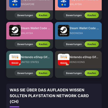
SINGAPORE
MALAYSIA
Bewertungen
Kaufen
Bewertungen
Kaufen
Steam Wallet Code (MYR)
Steam Wallet Code (IDR)
MALAYSIA
INDONESIA
Bewertungen
Kaufen
Bewertungen
Kaufen
Nintendo eShop Gift Card (US)
Nintendo eShop Gift Card (HK)
UNITED STATES
HONG KONG
Bewertungen
Kaufen
Bewertungen
Kaufen
WAS SIE ÜBER DAS AUFLADEN WISSEN
SOLLTEN PLAYSTATION NETWORK CARD
(CH)