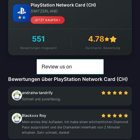
PlayStation Network Card (CH)
SWITZERLAND
JETZT KAUFEN
551
4.78
Bewertungen insgesamt
Durchschn. Bewertung
Bewertungen über PlayStation Network Card (CH)
andraina tandrify
Schnell und zuverlässig.
Blackxxx Roy
Mein erstes Mal Aufladen. Ich habe einen wöchentlichen Diamond
Pass ausprobiert und die Diamanten innerhalb von 2 Minuten
erhalten. Sehr schnell, danke!