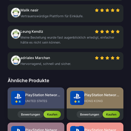
Malik nasir
Vertrauenswürdige Plattform für Einkäufe.
Leung Kendlz
Meine Bestellung wurde fast augenblicklich erledigt, einfacher
hätte es nicht sein können.
adrialex Marchan
Hervorragend, schnell und sicher.
Ähnliche Produkte
PlayStation Network Card (US)
PlayStation Network Card (HK)
UNITED STATES
HONG KONG
Bewertungen
Kaufen
Bewertungen
Kaufen
PlayStation Network Card (SG)
PlayStation Network Card (MY)