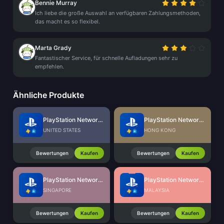
Bennie Murray
Ich liebe die große Auswahl an verfügbaren Zahlungsmethoden,
das macht es so flexibel.
Marta Grady
Fantastischer Service, für schnelle Aufladungen sehr zu
empfehlen.
Ähnliche Produkte
PlayStation Network Card (US)
PlayStation Network Card (HK)
UNITED STATES
HONG KONG
Bewertungen
Kaufen
Bewertungen
Kaufen
PlayStation Network Card (SG)
PlayStation Network Card (MY)
SINGAPORE
MALAYSIA
Bewertungen
Kaufen
Bewertungen
Kaufen