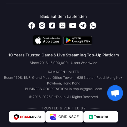
Bleib auf dem Laufenden
10 Years Trusted Game & Live Streaming Top-Up Platform
Since 2016 | 5,000,000+ Users Worldwide
KAMAGEN LIMITED
Room 1508, 15/F, Grand Plaza Office Tower II, 625 Nathan Road, Mong Kok,
Kowloon, Hong Kong
BUSINESS COOPERATION: ibittopup@gmail.com
© 2016-2026 BitTopup. All Rights Reserved.
TRUSTED & VERIFIED BY