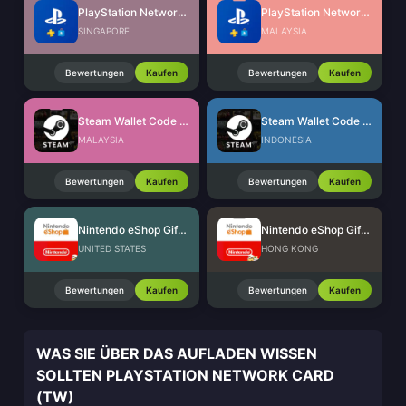
PlayStation Network Card (SG)
PlayStation Network Card (MY)
SINGAPORE
MALAYSIA
Bewertungen
Kaufen
Bewertungen
Kaufen
Steam Wallet Code (MYR)
Steam Wallet Code (IDR)
MALAYSIA
INDONESIA
Bewertungen
Kaufen
Bewertungen
Kaufen
Nintendo eShop Gift Card (US)
Nintendo eShop Gift Card (HK)
UNITED STATES
HONG KONG
Bewertungen
Kaufen
Bewertungen
Kaufen
WAS SIE ÜBER DAS AUFLADEN WISSEN
SOLLTEN PLAYSTATION NETWORK CARD
(TW)