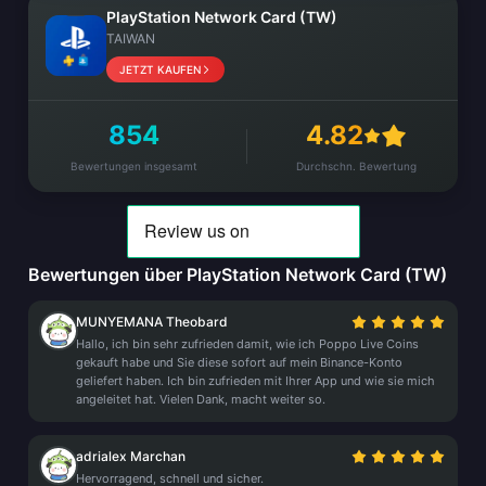
PlayStation Network Card (TW)
TAIWAN
JETZT KAUFEN
854
4.82
Bewertungen insgesamt
Durchschn. Bewertung
Bewertungen über PlayStation Network Card (TW)
MUNYEMANA Theobard
Hallo, ich bin sehr zufrieden damit, wie ich Poppo Live Coins
gekauft habe und Sie diese sofort auf mein Binance-Konto
geliefert haben. Ich bin zufrieden mit Ihrer App und wie sie mich
angeleitet hat. Vielen Dank, macht weiter so.
adrialex Marchan
Hervorragend, schnell und sicher.