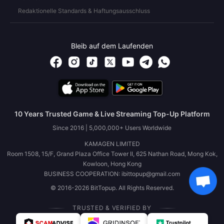
Redaktionelle Standards & Haftungsausschluss
Bleib auf dem Laufenden
10 Years Trusted Game & Live Streaming Top-Up Platform
Since 2016 | 5,000,000+ Users Worldwide
KAMAGEN LIMITED
Room 1508, 15/F, Grand Plaza Office Tower II, 625 Nathan Road, Mong Kok,
Kowloon, Hong Kong
BUSINESS COOPERATION: ibittopup@gmail.com
© 2016-2026 BitTopup. All Rights Reserved.
TRUSTED & VERIFIED BY