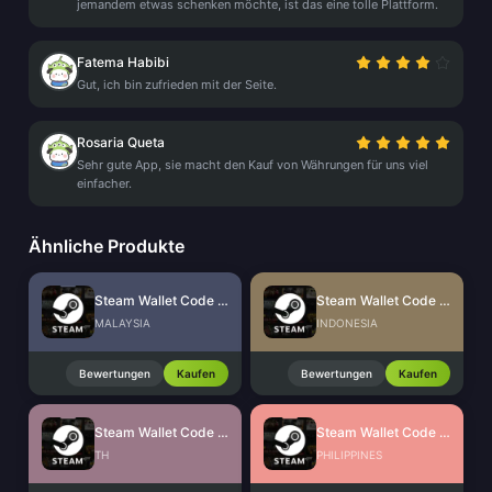
jemandem etwas schenken möchte, ist das eine tolle Plattform.
Fatema Habibi
Gut, ich bin zufrieden mit der Seite.
Rosaria Queta
Sehr gute App, sie macht den Kauf von Währungen für uns viel
einfacher.
Ähnliche Produkte
Steam Wallet Code (MYR)
Steam Wallet Code (IDR)
MALAYSIA
INDONESIA
Bewertungen
Kaufen
Bewertungen
Kaufen
Steam Wallet Code (THB)
Steam Wallet Code (PHP)
TH
PHILIPPINES