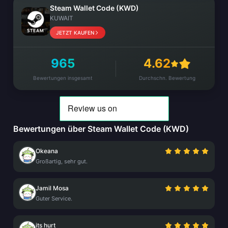
Steam Wallet Code (KWD)
KUWAIT
JETZT KAUFEN
965
4.62
Bewertungen insgesamt
Durchschn. Bewertung
Bewertungen über Steam Wallet Code (KWD)
Okeana
Großartig, sehr gut.
Jamil Mosa
Guter Service.
its hurt