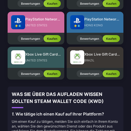
Bewertungen
Kaufen
Bewertungen
Kaufen
PlayStation Network Card (US)
PlayStation Network Card (HK)
UNITED STATES
HONG KONG
Bewertungen
Kaufen
Bewertungen
Kaufen
Xbox Live Gift Card (US)
Xbox Live Gift Card (BR)
UNITED STATES
BRAZIL
Bewertungen
Kaufen
Bewertungen
Kaufen
WAS SIE ÜBER DAS AUFLADEN WISSEN
SOLLTEN STEAM WALLET CODE (KWD)
1.
Wie tätige ich einen Kauf auf Ihrer Plattform?
Um einen Kauf zu tätigen, melden Sie sich einfach in Ihrem Konto
an, wählen Sie den gewünschten Dienst oder das Produkt aus
und folgen Sie dem Bestellvorgang. Sie können die Zahlung mit