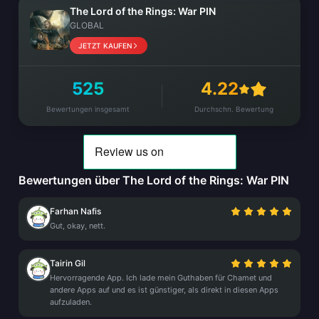
The Lord of the Rings: War PIN
GLOBAL
JETZT KAUFEN
525
4.22
Bewertungen insgesamt
Durchschn. Bewertung
Bewertungen über The Lord of the Rings: War PIN
Farhan Nafis
Gut, okay, nett.
Tairin Gil
Hervorragende App. Ich lade mein Guthaben für Chamet und
andere Apps auf und es ist günstiger, als direkt in diesen Apps
aufzuladen.