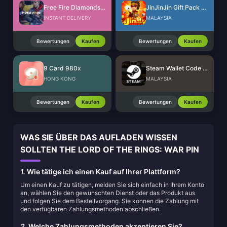
Free Fire Diamonds EU + TR
JinJinJin Gift Pack Redeem Code
INSTANT DELIVERY
MALAYSIA
Bewertungen
Kaufen
Bewertungen
Kaufen
9 Card 980x
Steam Wallet Code (MYR)
HONG KONG
MALAYSIA
Bewertungen
Kaufen
Bewertungen
Kaufen
WAS SIE ÜBER DAS AUFLADEN WISSEN
SOLLTEN THE LORD OF THE RINGS: WAR PIN
1.
Wie tätige ich einen Kauf auf Ihrer Plattform?
Um einen Kauf zu tätigen, melden Sie sich einfach in Ihrem Konto
an, wählen Sie den gewünschten Dienst oder das Produkt aus
und folgen Sie dem Bestellvorgang. Sie können die Zahlung mit
den verfügbaren Zahlungsmethoden abschließen.
2.
Welche Zahlungsmethoden akzeptieren Sie?