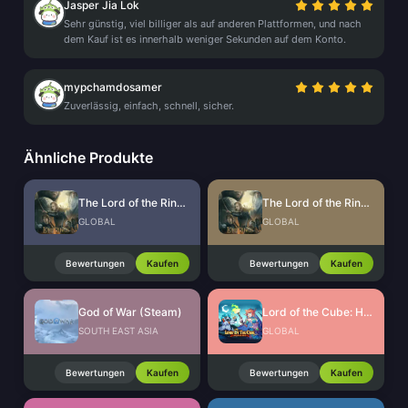
Jasper Jia Lok
Sehr günstig, viel billiger als auf anderen Plattformen, und nach
dem Kauf ist es innerhalb weniger Sekunden auf dem Konto.
mypchamdosamer
Zuverlässig, einfach, schnell, sicher.
Ähnliche Produkte
The Lord of the Rings: Rise to War Gems
The Lord of the Rings: Rise to War Gift Packs
GLOBAL
GLOBAL
Bewertungen
Kaufen
Bewertungen
Kaufen
God of War (Steam)
Lord of the Cube: Heroes RPG Voucher
SOUTH EAST ASIA
GLOBAL
Bewertungen
Kaufen
Bewertungen
Kaufen