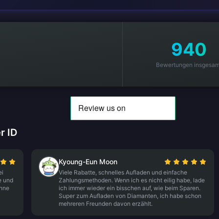
940
Bewertungen insgesam
r ID
Kyoung-Eun Moon
ei
Viele Rabatte, schnelles Aufladen und einfache
e und
Zahlungsmethoden. Wenn ich es nicht eilig habe, lade
ohne
ich immer wieder ein bisschen auf, wie beim Sparen.
Super zum Aufladen von Diamanten, ich habe schon
mehreren Freunden davon erzählt.