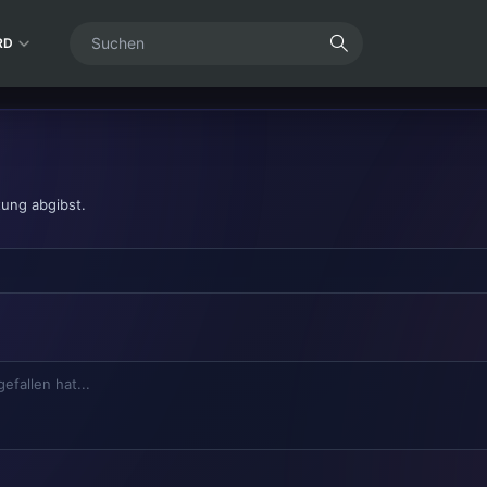
RD
tung abgibst.