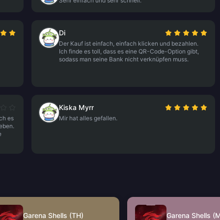
Sehr einfach und sehr schnell.
Di
Der Kauf ist einfach, einfach klicken und bezahlen.
Ich finde es toll, dass es eine QR-Code-Option gibt,
sodass man seine Bank nicht verknüpfen muss.
Kiska Myrr
ch es
Mir hat alles gefallen.
eben.
e
Garena Shells (TH)
Garena Shells (