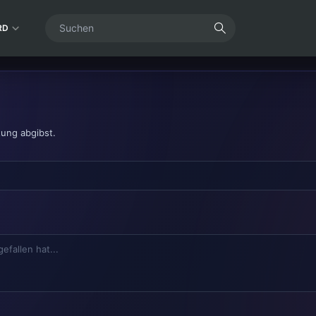
RD
tung abgibst.