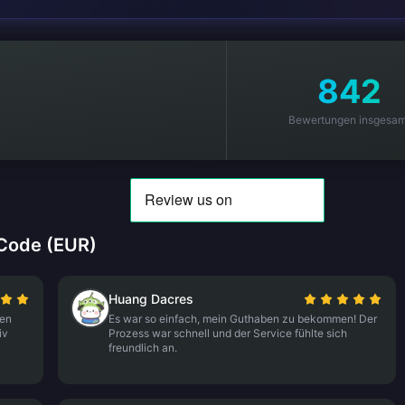
842
Bewertungen insgesam
Code (EUR)
Huang Dacres
den
Es war so einfach, mein Guthaben zu bekommen! Der
iv
Prozess war schnell und der Service fühlte sich
freundlich an.