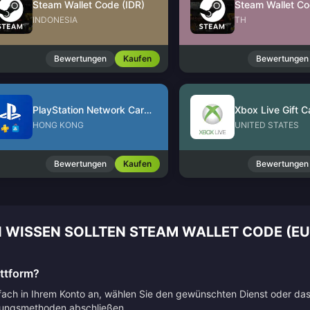
Steam Wallet Code (IDR)
Steam Wallet Co
INDONESIA
TH
Bewertungen
Kaufen
Bewertungen
PlayStation Network Card (HK)
Xbox Live Gift C
HONG KONG
UNITED STATES
Bewertungen
Kaufen
Bewertungen
 WISSEN SOLLTEN STEAM WALLET CODE (EU
attform?
nfach in Ihrem Konto an, wählen Sie den gewünschten Dienst oder da
lungsmethoden abschließen.