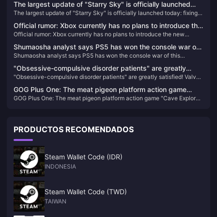
The largest update of "Starry Sky" is officially launched
The largest update of "Starry Sky" is officially launched today: fixing a
today: fixing a large number of issues and improving the
large number of issues and improving the game experience
game experience
Official rumor: Xbox currently has no plans to introduce the
Official rumor: Xbox currently has no plans to introduce the new
new "Dream of Mana" to Game Pass
"Dream of Mana" to Game Pass
Shumaosha analyst says PS5 has won the console war of
Shumaosha analyst says PS5 has won the console war of this
this generation
generation
"Obsessive-compulsive disorder patients" are greatly
"Obsessive-compulsive disorder patients" are greatly satisfied! Valve
satisfied! Valve silently gives players 1 point to make them
silently gives players 1 point to make them whole
whole
GOG Plus One: The meat pigeon platform action game
GOG Plus One: The meat pigeon platform action game "Cave Explorer"
"Cave Explorer" is now available for free
is now available for free
PRODUCTOS RECOMENDADOS
Steam Wallet Code (IDR)
INDONESIA
Steam Wallet Code (TWD)
TAIWAN