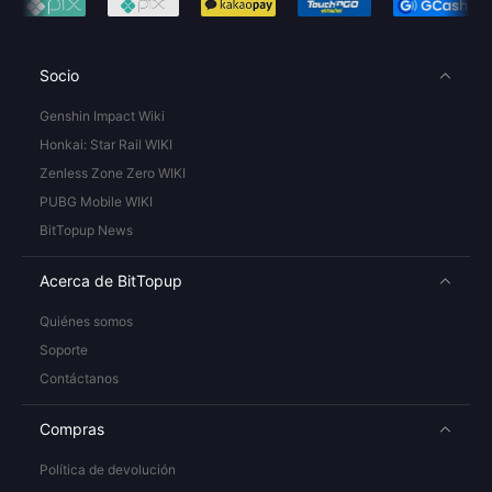
Socio
Genshin Impact Wiki
Honkai: Star Rail WIKI
Zenless Zone Zero WIKI
PUBG Mobile WIKI
BitTopup News
Acerca de BitTopup
Quiénes somos
Soporte
Contáctanos
Compras
Política de devolución