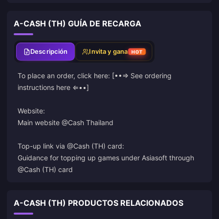
A-CASH (TH) GUÍA DE RECARGA
Descripción
Invita y gana
HOT
To place an order, click here: [••⇒ See ordering
instructions here ⇐••]
Website:
Main website @Cash Thailand
Top-up link via @Cash (TH) card:
Guidance for topping up games under Asiasoft through
@Cash (TH) card
A-CASH (TH) PRODUCTOS RELACIONADOS