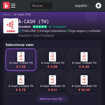
Buscar
español
/
Inicio
/
A-Cash (TH)
A-CASH (TH)
Excellent
Trustpilot
THAILAND
Entrega instantánea
Pago seguro y confiable
Asiasoft A-Cash (Thailand)
Seleccionar valor
A-Cash 55Baht TH
A-Cash 89Baht TH
A-Cash 189Baht TH
€ 1.29
€ 2.09
€ 4.45
A-Cash 245Baht TH
A-Cash 349Baht TH
A-Cash 450Baht TH
€ 5.75
€ 8.11
€ 10.55
Mostrar más
+1