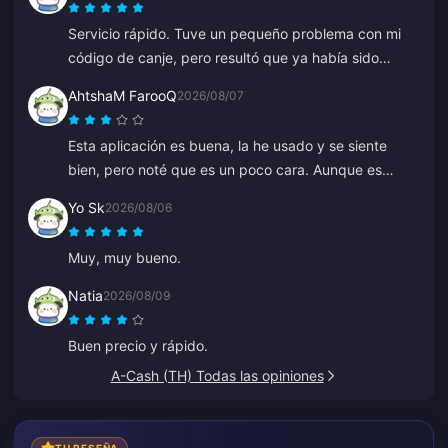
Servicio rápido. Tuve un pequeño problema con mi
código de canje, pero resultó que ya había sido
entregado y se había ido a mi carpeta de spam.
AhtshaM FarooQ
2026/08/07
Después de contactar al soporte, el problema se
resolvió, guiado por Anna.
Esta aplicación es buena, la he usado y se siente
bien, pero noté que es un poco cara. Aunque es
buena, deberían ofrecer algunas buenas ofertas.
Yo Sk
2026/08/06
Muy, muy bueno.
Natia
2026/08/09
Buen precio y rápido.
A-Cash (TH) Todas las opiniones
TU RESEÑA