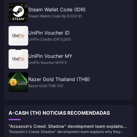
Steam Wallet Code (IDR)
Steam Wallet Code Rp 6,000 ID
UniPin Voucher ID
UniPin Credits IDR 5,000
UniPin Voucher MY
UniPin Voucher MYR 5
Razer Gold Thailand (THB)
Razer Gold THB 100
A-CASH (TH) NOTICIAS RECOMENDADAS
"Assassin's Creed: Shadow" development team explains
"Assassin's Creed: Shadow" development team explains why they
why they chose black samurai Yasuke and ninja Nao
chose black samurai Yasuke and ninja Nao