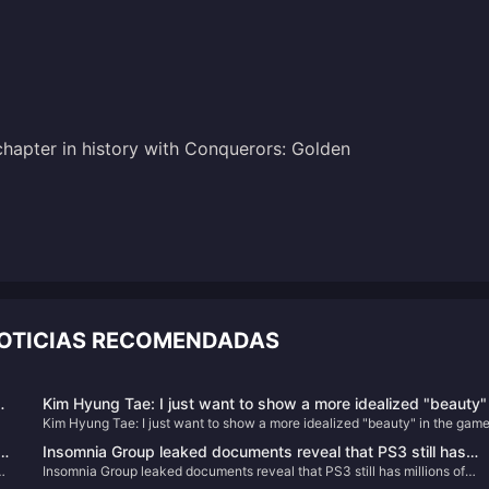
chapter in history with Conquerors: Golden
NOTICIAS RECOMENDADAS
Kim Hyung Tae: I just want to show a more idealized "beauty" 
Kim Hyung Tae: I just want to show a more idealized "beauty" in the game
the game!
s
s
Insomnia Group leaked documents reveal that PS3 still has
gic
Insomnia Group leaked documents reveal that PS3 still has millions of
millions of active users
e.
active users