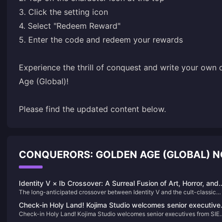
3. Click the setting icon
4. Select "Redeem Reward"
5. Enter the code and redeem your rewards
Experience the thrill of conquest and write your own 
Age (Global)!
Please find the updated content below.
CONQUERORS: GOLDEN AGE (GLOBAL) 
Identity V × Ib Crossover: A Surreal Fusion of Art, Horror, and
The long-anticipated crossover between Identity V and the cult-classic
Gameplay
psychological horror game Ib has officially launched on April 17, 2025. Thi
Check-in Holy Land! Kojima Studio welcomes senior executive
collaboration brings together the haunting aesthetics of Ib with the strate
Check-in Holy Land! Kojima Studio welcomes senior executives from SIE
from SIE and “COD” developer to visit again
gameplay of Identity V, offering players a unique and immersive experienc
and “COD” developer to visit again