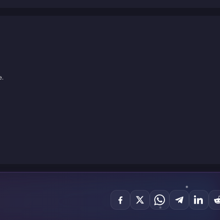
nerfs
e.