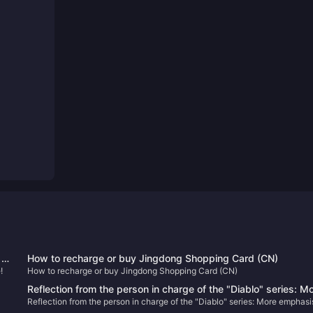
in
How to recharge or buy Jingdong Shopping Card (CN)
!
How to recharge or buy Jingdong Shopping Card (CN)
Reflection from the person in charge of the "Diablo" series: M
Reflection from the person in charge of the "Diablo" series: More emphasi
emphasis should be placed on player fun rather than frequent
should be placed on player fun rather than frequent nerfs