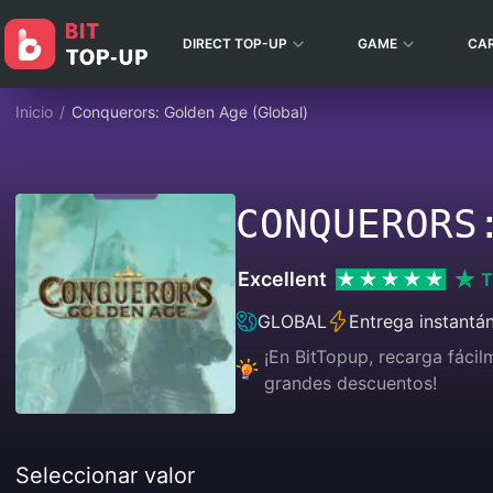
DIRECT TOP-UP
GAME
CA
Inicio
/
Conquerors: Golden Age (Global)
CONQUERORS
Excellent
T
GLOBAL
Entrega instantá
¡En BitTopup, recarga fáci
grandes descuentos!
Seleccionar valor