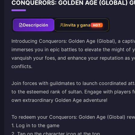
CONQUERORS: GOLDEN AGE (GLOBAL) G
Descripción
Invita y gana
HOT
Introducing Conquerors: Golden Age (Global), a capti
immerses you in epic battles to elevate the might of 
vanquish your foes, and enhance your reputation as yo
conflicts.
Join forces with guildmates to launch coordinated att
to the esteemed rank of sultan. Engage with players 
own extraordinary Golden Age adventure!
To redeem your Conquerors: Golden Age (Global) rewa
1. Log in to the game
2. Tap on the character icon at the top