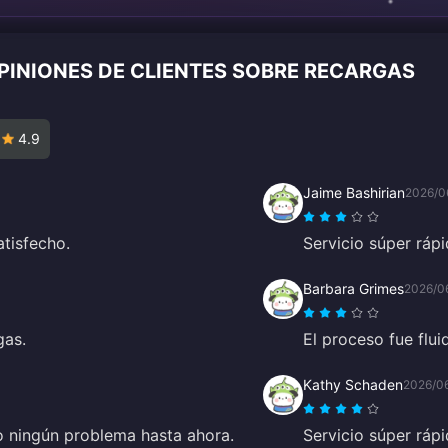
PINIONES DE CLIENTES SOBRE RECARGAS
4.9
Jaime Bashirian
2026/0
atisfecho.
Servicio súper ráp
Barbara Grimes
2026/0
gas.
El proceso fue flu
Kathy Schaden
2026/0
do ningún problema hasta ahora.
Servicio súper ráp