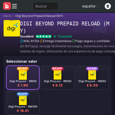
Buscar
español
/
Inicio
/
Digi Beyond Prepaid Reload (MY)
DIGI BEYOND PREPAID RELOAD (M
Y)
Excellent
Trustpilot
MALAYSIA
Entrega instantánea
Pago seguro y confiable
¡En BitTopup, recarga fácilmente tus juegos, transmisiones en viv
tarjetas de regalo, disfrutando de una experiencia de pago cómod
descuentos!
Seleccionar valor
5% OFF
5% OFF
5% OFF
Digi Prepaid - RM10
Digi Prepaid - RM30
Digi Prepaid - RM50
€ 1.90
€ 6.13
€ 9.50
5% OFF
Digi Prepaid - RM100
€ 19.01