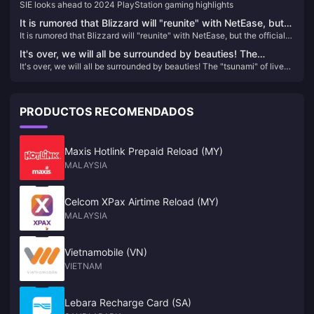
SIE looks ahead to 2024 PlayStation gaming highlights
It is rumored that Blizzard will "reunite" with NetEase, but
It is rumored that Blizzard will "reunite" with NetEase, but the official
the official response said that there is no information to
response said that there is no information to share yet.
share yet.
It's over, we will all be surrounded by beauties! The
It's over, we will all be surrounded by beauties! The "tsunami" of live-
"tsunami" of live-action interactive film and television
action interactive film and television games is approaching. Should
games is approaching. Should domestic stand-alone
domestic stand-alone players be pessimistic?
players be pessimistic?
PRODUCTOS RECOMENDADOS
Maxis Hotlink Prepaid Reload (MY)
MALAYSIA
Celcom XPax Airtime Reload (MY)
MALAYSIA
Vietnamobile (VN)
VIETNAM
Lebara Recharge Card (SA)