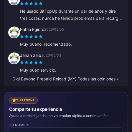
He usado BitTopUp durante un par de años y diré
tres cosas: nunca he tenido problemas para recargar;
la velocidad de entrega supera a todo lo demás que
Pablo Egioto
2026/08/05
he probado; y es increíblemente sencillo, un par de
clics y listo. Te hace la vida más fácil.
Muy bueno, recomendado.
Jahan zaib
2026/08/03
Muy buen servicio.
Digi Beyond Prepaid Reload (MY) Todas las opiniones
TU RESEÑA
Comparte tu experiencia
Ayuda a otros dejando una valoración rápida a continuación.
TU NOMBRE