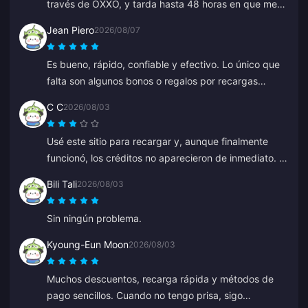
través de OXXO, y tarda hasta 48 horas en que me
lleguen mis diamantes.
Jean Piero
2026/08/07
Es bueno, rápido, confiable y efectivo. Lo único que
falta son algunos bonos o regalos por recargas
frecuentes.
C C
2026/08/03
Usé este sitio para recargar y, aunque finalmente
funcionó, los créditos no aparecieron de inmediato. El
servicio de atención al cliente tardó al menos 5
Bili Tali
2026/08/03
minutos en responder, lo que me puso ansioso, pero
finalmente la recarga se realizó. Sería mucho mejor si
Sin ningún problema.
el soporte respondiera más rápido.
Kyoung-Eun Moon
2026/08/03
Muchos descuentos, recarga rápida y métodos de
pago sencillos. Cuando no tengo prisa, sigo