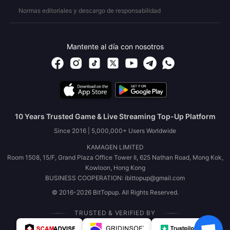
Normas editoriales y descargo de responsabilidad
Mantente al día con nosotros
10 Years Trusted Game & Live Streaming Top-Up Platform
Since 2016 | 5,000,000+ Users Worldwide
KAMAGEN LIMITED
Room 1508, 15/F, Grand Plaza Office Tower II, 625 Nathan Road, Mong Kok,
Kowloon, Hong Kong
BUSINESS COOPERATION: ibittopup@gmail.com
© 2016-2026 BitTopup. All Rights Reserved.
TRUSTED & VERIFIED BY