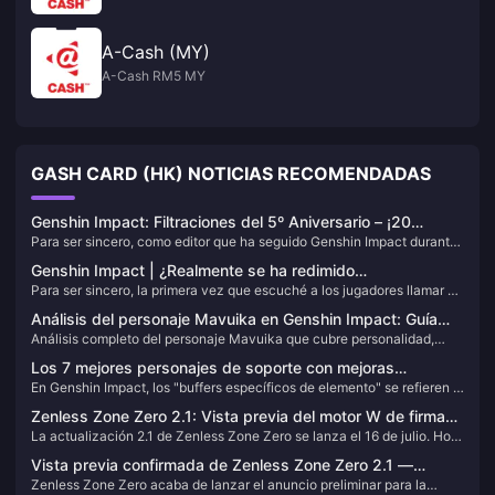
A-Cash (MY)
A-Cash RM5 MY
GASH CARD (HK) NOTICIAS RECOMENDADAS
Genshin Impact: Filtraciones del 5º Aniversario – ¡20
Para ser sincero, como editor que ha seguido Genshin Impact durante
tiradas gratis + 5 estrellas a elegir, y la versión 6.0 con
cinco años, la predicción de los beneficios de este 5º aniversario me
Natlan por fin llega!
Genshin Impact | ¿Realmente se ha redimido
tiene un poco emocionado. La celebración del 28 de septiembre de
Para ser sincero, la primera vez que escuché a los jugadores llamar a
Scaramouche? El viaje de su corazón desde "pequeño
2025 podría ser la más generosa de HoYoverse: 20 tiradas gratis, un
Scaramouche "pequeño caracol", pensé: ¿cómo puede este frío y
personaje de 5 estrellas a elegir, 1600 protogemas y el reinicio del
caracol" hasta el Trotamundos
Análisis del personaje Mavuika en Genshin Impact: Guía
despiadado ejecutor merecer un apodo tan adorable? Pero a medida
doble de la primera recarga. Sin mencionar Natlan, el nuevo mapa que
Análisis completo del personaje Mavuika que cubre personalidad,
completa sobre el Archon Pyro
que la historia avanzaba, descubrí que la transformación de este
la gente ha estado esperando durante casi dos años.
habilidades de combate, construcciones y composiciones de equipo.
personaje era mucho más compleja de lo que imaginaba.
Los 7 mejores personajes de soporte con mejoras
Obtén primogemas de forma segura con el servicio seguro de recarga
En Genshin Impact, los "buffers específicos de elemento" se refieren a
específicas de elemento en Genshin Impact – ¿Cuántos
de BitTopup.
personajes diseñados para aumentar el daño de un DPS principal de
has construido?
Zenless Zone Zero 2.1: Vista previa del motor W de firma
un elemento específico. Estos buffers especialistas pueden no ser tan
La actualización 2.1 de Zenless Zone Zero se lanza el 16 de julio. Hoy,
de Yoyo – ¿Existe una alternativa de primer nivel?
versátiles, pero su valor radica en sus mayores aumentos numéricos
vamos a sumergirnos en el motor W característico de Yoyo del banner
cuando se usan correctamente.
Vista previa confirmada de Zenless Zone Zero 2.1 —
de la primera mitad: la Melodía Morfing de Tanifa.
Zenless Zone Zero acaba de lanzar el anuncio preliminar para la
¡Versión de playa de verano en camino!