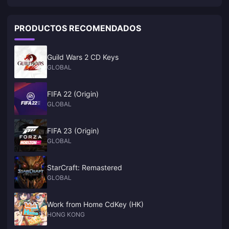
versión 2.1, titulada "Marea de Susurros Lánguidos." Como muchos
fans saben, hay una zona costera alrededor de New Eridu, y con la
versión 2.1, vamos a sumergirnos y descubrir~
PRODUCTOS RECOMENDADOS
Guild Wars 2 CD Keys
GLOBAL
FIFA 22 (Origin)
GLOBAL
FIFA 23 (Origin)
GLOBAL
StarCraft: Remastered
GLOBAL
Work from Home CdKey (HK)
HONG KONG