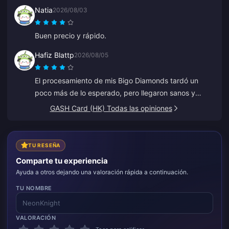
recargando poco a poco como si estuviera
Natia
2026/08/03
ahorrando. Excelente para recargar diamantes, ya se
lo he recomendado a varios amigos.
Buen precio y rápido.
Hafiz Blattp
2026/08/05
El procesamiento de mis Bigo Diamonds tardó un
poco más de lo esperado, pero llegaron sanos y
salvos. Estoy satisfecho.
GASH Card (HK) Todas las opiniones
TU RESEÑA
Comparte tu experiencia
Ayuda a otros dejando una valoración rápida a continuación.
TU NOMBRE
VALORACIÓN