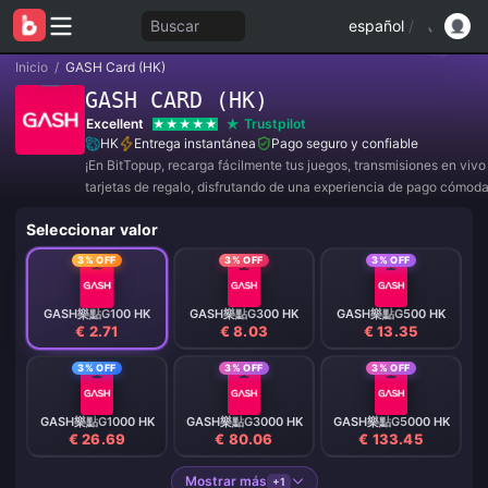
Buscar
español
/
Inicio
/
GASH Card (HK)
GASH CARD (HK)
Excellent
Trustpilot
HK
Entrega instantánea
Pago seguro y confiable
¡En BitTopup, recarga fácilmente tus juegos, transmisiones en viv
tarjetas de regalo, disfrutando de una experiencia de pago cómod
descuentos!
Seleccionar valor
3% OFF
3% OFF
3% OFF
GASH樂點G100 HK
GASH樂點G300 HK
GASH樂點G500 HK
€ 2.71
€ 8.03
€ 13.35
3% OFF
3% OFF
3% OFF
GASH樂點G1000 HK
GASH樂點G3000 HK
GASH樂點G5000 HK
€ 26.69
€ 80.06
€ 133.45
Mostrar más
+1