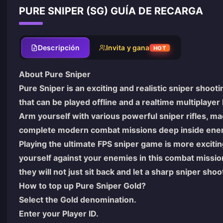
PURE SNIPER (SG) GUÍA DE RECARGA
Descripción
Invita y gana
HOT
About Pure Sniper
Pure Sniper is an exciting and realistic sniper sho
that can be played offline and a realtime multiplay
Arm yourself with various powerful sniper rifles, ma
complete modern combat missions deep inside enem
Playing the ultimate FPS sniper game is more exciti
yourself against your enemies in this combat missio
they will not just sit back and let a sharp sniper sh
How to top up Pure Sniper Gold?
Select the Gold denomination.
Enter your Player ID.