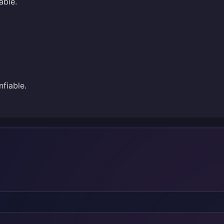
able.
fiable.