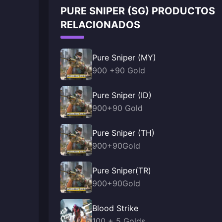
PURE SNIPER (SG) PRODUCTOS
RELACIONADOS
Pure Sniper (MY)
900 +90 Gold
Pure Sniper (ID)
900+90 Gold
Pure Sniper (TH)
900+90Gold
Pure Sniper(TR)
900+90Gold
Blood Strike
100 + 5 Golds