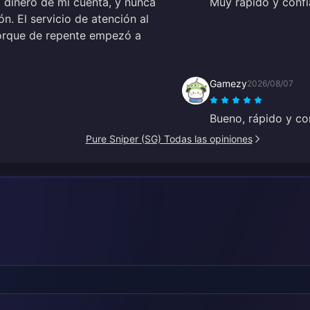
 dinero de mi cuenta, y nunca
Muy rápido y confi
ón. El servicio de atención al
porque de repente empezó a
Gamezy
2026/08/07
Bueno, rápido y con
Pure Sniper (SG) Todas las opiniones