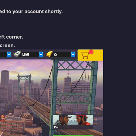
d to your account shortly.
eft corner.
screen.