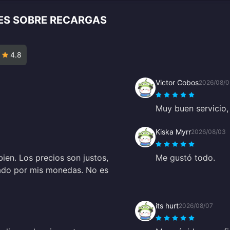
TES SOBRE RECARGAS
4.8
Victor Cobos
2026/08/0
Muy buen servicio, 
Kiska Myrr
2026/08/03
en. Los precios son justos,
Me gustó todo.
rado por mis monedas. No es
its hurt
2026/08/07