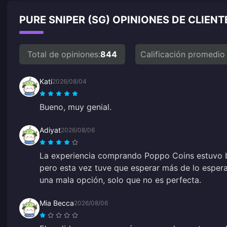
PURE SNIPER (SG) OPINIONES DE CLIEN
Total de opiniones:
844
Calificación promedio
Kati
2026/08/04
Bueno, muy genial.
Adiyat
2026/08/06
La experiencia comprando Poppo Coins estuvo bi
pero esta vez tuve que esperar más de lo espe
una mala opción, solo que no es perfecta.
Mia Becca
2026/08/06