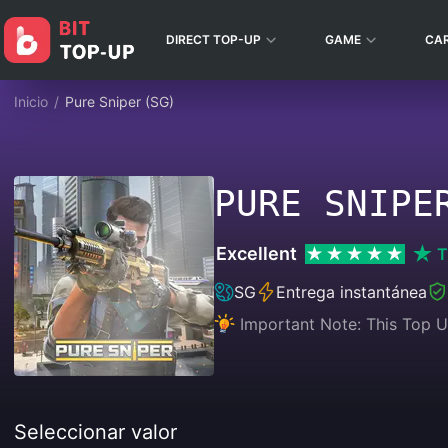
DIRECT TOP-UP
GAME
CA
Inicio
/
Pure Sniper (SG)
PURE SNIPE
Excellent
T
SG
Entrega instantánea
Important Note: This Top U
Seleccionar valor