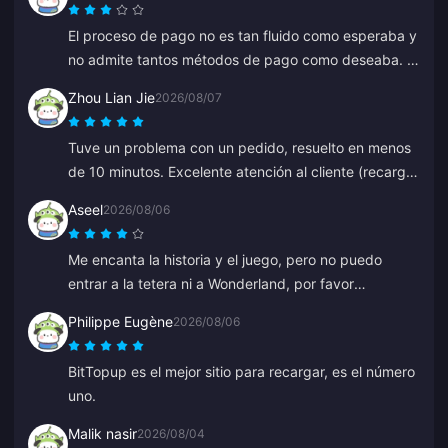
El proceso de pago no es tan fluido como esperaba y
no admite tantos métodos de pago como deseaba. El
sitio web a veces se ralentiza o se congela durante la
Zhou Lian Jie
2026/08/07
recarga, y el servicio de atención al cliente tarda en
responder. Tampoco está claro cuándo se procesan
Tuve un problema con un pedido, resuelto en menos
los pagos. Si se solucionaran estos problemas, sería
de 10 minutos. Excelente atención al cliente (recarga
mucho más confiable.
de Genshin Impact).
Aseel
2026/08/06
Me encanta la historia y el juego, pero no puedo
entrar a la tetera ni a Wonderland, por favor
ayúdenme. Todo lo demás es genial.
Philippe Eugène
2026/08/06
BitTopup es el mejor sitio para recargar, es el número
uno.
Malik nasir
2026/08/04