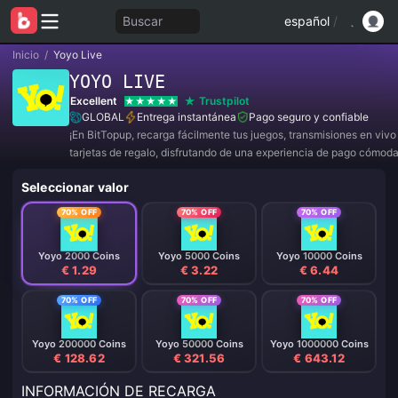
Buscar
español
/
Inicio
/
Yoyo Live
YOYO LIVE
Excellent
Trustpilot
GLOBAL
Entrega instantánea
Pago seguro y confiable
¡En BitTopup, recarga fácilmente tus juegos, transmisiones en viv
tarjetas de regalo, disfrutando de una experiencia de pago cómod
descuentos!
Seleccionar valor
70% OFF
70% OFF
70% OFF
Yoyo 2000 Coins
Yoyo 5000 Coins
Yoyo 10000 Coins
€ 1.29
€ 3.22
€ 6.44
70% OFF
70% OFF
70% OFF
Yoyo 200000 Coins
Yoyo 50000 Coins
Yoyo 1000000 Coins
€ 128.62
€ 321.56
€ 643.12
INFORMACIÓN DE RECARGA