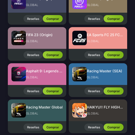
GLOBAL
GLOBAL
Reseñas
Comprar
Reseñas
Comprar
FIFA 23 (Origin)
EA Sports FC 25 FC Points (EA App)
GLOBAL
GLOBAL
Reseñas
Comprar
Reseñas
Comprar
Asphalt 9: Legends Tokens
Racing Master (SEA)
GLOBAL
GLOBAL
Reseñas
Comprar
Reseñas
Comprar
Racing Master Global
HAIKYU!! FLY HIGH SEA Top Up
GLOBAL
GLOBAL
Reseñas
Comprar
Reseñas
Comprar