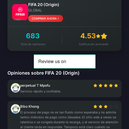
FIFA 20 (Origin)
GLOBAL
COMPRAR AHORA
683
4.53
Total de opiniones
Calificación promedio
Opiniones sobre FIFA 20 (Origin)
perpetual T Mpofu
Servicio rápido y confiable.
Bibo Khong
El proceso de pago no es tan fluido como esperaba y no admite
tantos métodos de pago como deseaba. El sitio web a veces se
ralentiza o se congela durante la recarga, y el servicio de atención
al cliente tarda en responder. Tampoco está claro cuándo se