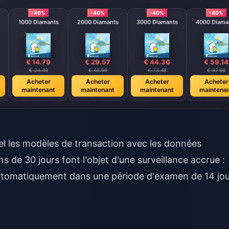
-40%
-40%
-40%
-40%
1000 Diamants
2000 Diamants
3000 Diamants
4000 Diama
€ 14.79
€ 29.57
€ 44.36
€ 59.14
€ 24.49
€ 48.99
€ 73.48
€ 97.98
Acheter
Acheter
Acheter
Acheter
maintenant
maintenant
maintenant
maintena
éel les modèles de transaction avec les données
de 30 jours font l'objet d'une surveillance accrue :
utomatiquement dans une période d'examen de 14 jou