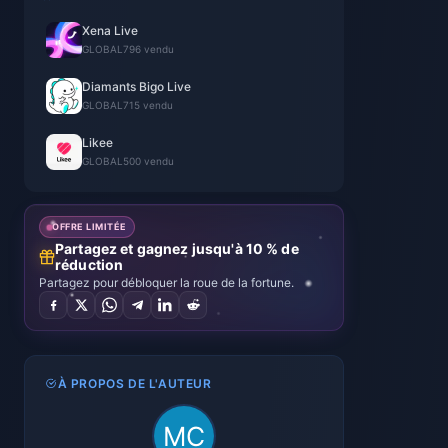
Xena Live
GLOBAL
796 vendu
Diamants Bigo Live
GLOBAL
715 vendu
Likee
GLOBAL
500 vendu
OFFRE LIMITÉE
Partagez et gagnez jusqu'à 10 % de
réduction
Partagez pour débloquer la roue de la fortune.
À PROPOS DE L'AUTEUR