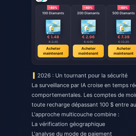
-40%
-40%
-40%
100 Diamants
200 Diamants
500 Diamants
€ 1.48
€ 2.96
€ 7.39
€ 2.45
€ 4.90
€ 12.25
Acheter
Acheter
Acheter
maintenant
maintenant
maintenant
2026 : Un tournant pour la sécurité
La surveillance par IA croise en temps r
comportementales. Les comptes de moins 
toute recharge dépassant 100 $ entre a
L'approche multicouche combine :
La vérification géographique
L'analyse du mode de paiement