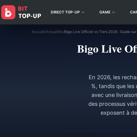
DIRECT TOP-UP
GAME
CA
Accueil
/
Actualités
/
Bigo Live Off
En 2026, les recha
%, tandis que les
avec une livraiso
des processus véri
exposent à de