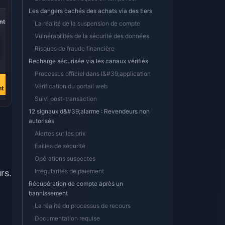
Les dangers cachés des achats via des tiers
-40%
-40%
-40%
nts
5000 Diamants
10 000 Diamants
20000 Diamants
La réalité de la suspension de compte
Vulnérabilités de la sécurité des données
Risques de fraude financière
€ 73.93
€ 147.86
€ 295.71
Recharge sécurisée via les canaux vérifiés
€ 122.47
€ 244.94
€ 489.89
Processus officiel dans l&#39;application
Acheter
Acheter
Acheter
Vérification du portail web
nt
maintenant
maintenant
maintenant
Suivi post-transaction
12 signaux d&#39;alarme : Revendeurs non
autorisés
Alertes sur les prix
Failles de sécurité
Opérations suspectes
Irrégularités de paiement
rs.
Récupération de compte après un
bannissement
La réalité du processus de recours
Documentation requise