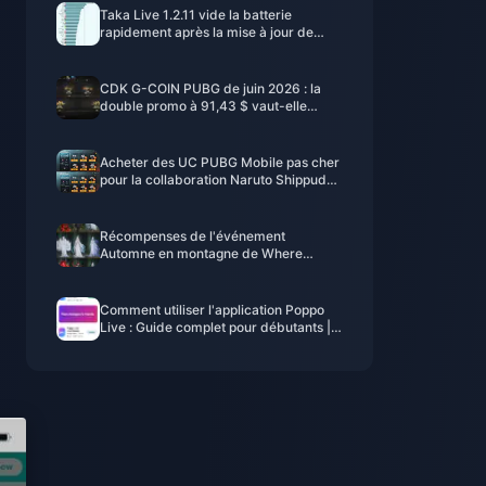
Taka Live 1.2.11 vide la batterie
rapidement après la mise à jour de
juillet 2026 ? Causes et solutions
CDK G-COIN PUBG de juin 2026 : la
double promo à 91,43 $ vaut-elle
vraiment le coup ?
Acheter des UC PUBG Mobile pas cher
pour la collaboration Naruto Shippuden
(juillet 2026) : Coûts, meilleurs packs et
recharge sécurisée
Récompenses de l'événement
Automne en montagne de Where
Winds Meet - Juillet 2026 : Liste
complète, monnaie et priorité
Comment utiliser l'application Poppo
Live : Guide complet pour débutants |
Juillet 2026