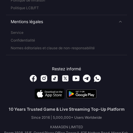
Politique de livraison
Politique LCB/FT
Mentions légales
Service
Confidentialité
Normes éditoriales et clause de non-responsabilité
Restez informé
10 Years Trusted Game & Live Streaming Top-Up Platform
Since 2016 | 5,000,000+ Users Worldwide
KAMAGEN LIMITED
Room 1508, 15/F, Grand Plaza Office Tower II, 625 Nathan Road, Mong Kok,