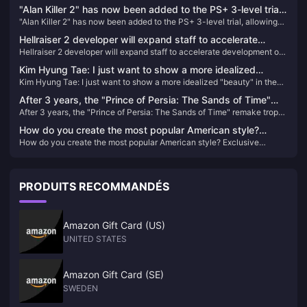
on the PSN HK store
"Alan Killer 2" has now been added to the PS+ 3-level trial,
"Alan Killer 2" has now been added to the PS+ 3-level trial, allowing
allowing you to experience 3 hours of game content
you to experience 3 hours of game content
Hellraiser 2 developer will expand staff to accelerate
Hellraiser 2 developer will expand staff to accelerate development of
development of new content for the game
new content for the game
Kim Hyung Tae: I just want to show a more idealized
Kim Hyung Tae: I just want to show a more idealized "beauty" in the
"beauty" in the game!
game!
After 3 years, the "Prince of Persia: The Sands of Time"
After 3 years, the "Prince of Persia: The Sands of Time" remake trophy
remake trophy appears in the background again
appears in the background again
How do you create the most popular American style?
How do you create the most popular American style? Exclusive
Exclusive interview with Ergan, an open world RPG
interview with Ergan, an open world RPG "Beacon and Smoke" -
"Beacon and Smoke" - detailed interpretation of gameplay
detailed interpretation of gameplay
PRODUITS RECOMMANDÉS
Amazon Gift Card (US)
UNITED STATES
Amazon Gift Card (SE)
SWEDEN