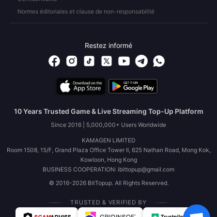
Normes éditoriales et clause de non-responsabilité
Restez informé
10 Years Trusted Game & Live Streaming Top-Up Platform
Since 2016 | 5,000,000+ Users Worldwide
KAMAGEN LIMITED
Room 1508, 15/F, Grand Plaza Office Tower II, 625 Nathan Road, Mong Kok,
Kowloon, Hong Kong
BUSINESS COOPERATION: ibittopup@gmail.com
© 2016-2026 BitTopup. All Rights Reserved.
TRUSTED & VERIFIED BY