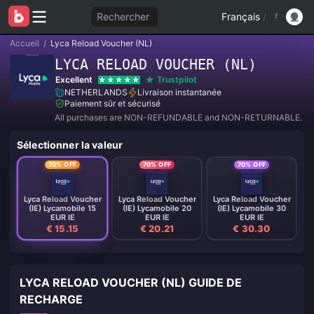
Rechercher
Français
/
Accueil
/
Lyca Reload Voucher (NL)
LYCA RELOAD VOUCHER (NL)
Excellent
Trustpilot
NETHERLANDS
Livraison instantanée
Paiement sûr et sécurisé
All purchases are NON-REFUNDABLE and NON-RETURNABLE.
Sélectionner la valeur
70% OFF
70% OFF
70% OFF
Lyca Reload Voucher
Lyca Reload Voucher
Lyca Reload Voucher
(IE) Lycamobile 15
(IE) Lycamobile 20
(IE) Lycamobile 30
EUR IE
EUR IE
EUR IE
€ 15.15
€ 20.21
€ 30.30
LYCA RELOAD VOUCHER (NL) GUIDE DE
RECHARGE