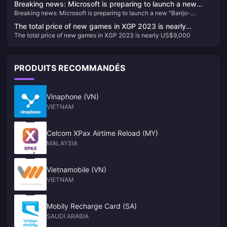
Breaking news: Microsoft is preparing to launch a new
Breaking news: Microsoft is preparing to launch a new "Banjo-
"Banjo-Kazooie Adventures" game
Kazooie Adventures" game
The total price of new games in XGP 2023 is nearly
The total price of new games in XGP 2023 is nearly US$9,000
US$9,000
PRODUITS RECOMMANDÉS
Vinaphone (VN)
VIETNAM
Celcom XPax Airtime Reload (MY)
MALAYSIA
Vietnamobile (VN)
VIETNAM
Mobily Recharge Card (SA)
SAUDI ARABIA