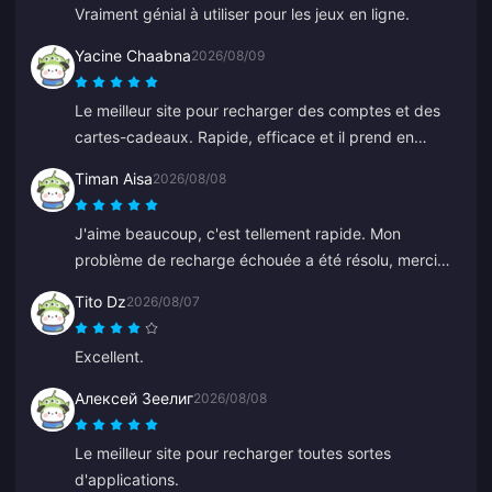
Vraiment génial à utiliser pour les jeux en ligne.
Yacine Chaabna
2026/08/09
Le meilleur site pour recharger des comptes et des
cartes-cadeaux. Rapide, efficace et il prend en
charge plusieurs modes de paiement. J'ai essayé
Timan Aisa
2026/08/08
d'autres sites mais BitTopup est le meilleur. Continuez
comme ça !
J'aime beaucoup, c'est tellement rapide. Mon
problème de recharge échouée a été résolu, merci
beaucoup.
Tito Dz
2026/08/07
Excellent.
Алексей Зеелиг
2026/08/08
Le meilleur site pour recharger toutes sortes
d'applications.