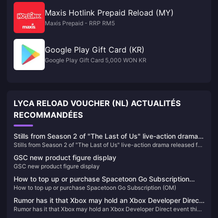
Maxis Hotlink Prepaid Reload (MY)
Maxis Prepaid - RRP RM5
Google Play Gift Card (KR)
Google Play Gift Card 5,000 WON KR
LYCA RELOAD VOUCHER (NL) ACTUALITÉS
RECOMMANDÉES
Stills from Season 2 of "The Last of Us" live-action drama
Stills from Season 2 of "The Last of Us" live-action drama released for
released for the first time
the first time
GSC new product figure display
GSC new product figure display
How to top up or purchase Spacetoon Go Subscription
How to top up or purchase Spacetoon Go Subscription (OM)
(OM)
Rumor has it that Xbox may hold an Xbox Developer Direct
Rumor has it that Xbox may hold an Xbox Developer Direct event this
event this month
month