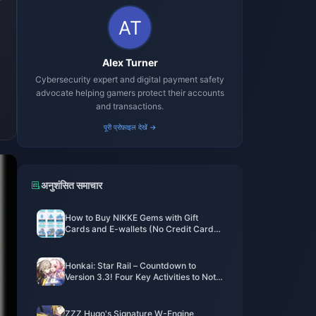
Alex Turner
Cybersecurity expert and digital payment safety
advocate helping gamers protect their accounts
and transactions.
पूरी प्रोफ़ाइल देखें →
अनुशंसित समाचार
How to Buy NIKKE Gems with Gift
Cards and E-wallets (No Credit Card
Required)
Honkai: Star Rail – Countdown to
Version 3.3! Four Key Activities to Note
& Anniversary Album Shipping Update
ZZZ Hugo's Signature W-Engine