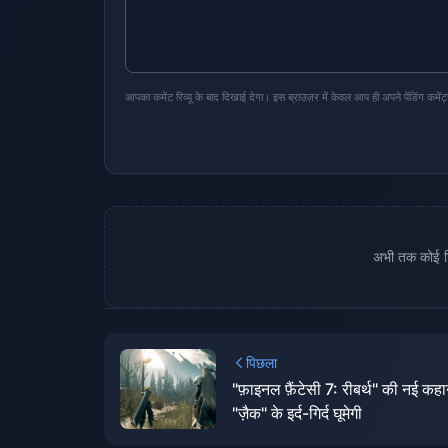
आपका कमेंट रिव्यू के बाद दिखाई देगा। इस ब्राउज़र में केवल आप ही अपने पेंडिंग कमेंट
अभी तक कोई टिप
पिछला
"फ़ाइनल फ़ैंटेसी 7: रीबर्थ" की नई कहा
"ज़ैक" के इर्द-गिर्द घूमेगी