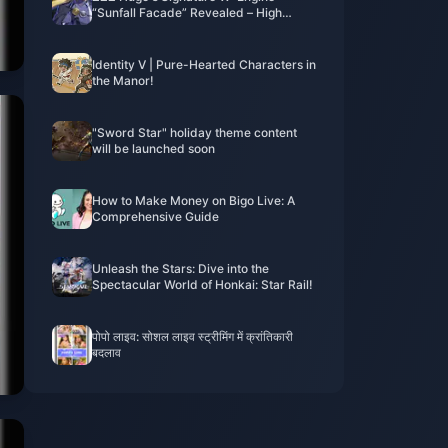
“Sunfall Facade” Revealed – High
Compatibility but Has Strong
Alternatives. Is It Still Worth Pulling?
Identity V | Pure-Hearted Characters in
the Manor!
"Sword Star" holiday theme content
will be launched soon
How to Make Money on Bigo Live: A
Comprehensive Guide
Unleash the Stars: Dive into the
Spectacular World of Honkai: Star Rail!
पोपो लाइव: सोशल लाइव स्ट्रीमिंग में क्रांतिकारी
बदलाव