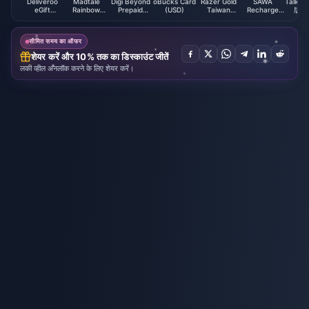
Deliveroo
Madtale
Digi Beyond
oBucks Card
Razer Gold
SAWA
TalkTa
eGift
Rainbow
Prepaid
(USD)
Taiwan
Recharge
版 Co
Voucher (SG)
Diamond
Reload (MY)
(TWD)
Card (SA)
सीमित समय का ऑफर
शेयर करें और 10% तक का डिस्काउंट जीतें
लकी व्हील अनलॉक करने के लिए शेयर करें।