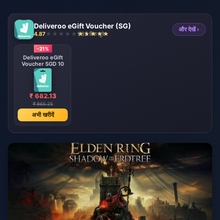
Deliveroo eGift Voucher (SG)
और देखें ›
4.87
985 बिक चुके
-21%
Deliveroo eGift
Voucher SGD 10
₹ 682.13
₹ 865.25
अभी खरीदें