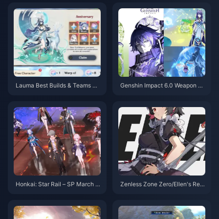
Lauma Best Builds & Teams Gu
Genshin Impact 6.0 Weapon Ba
ide - Genshin Impact 6.0 Meta
nner Full Analysis: New 4-star
Analysis
and 5-star Weapon Names and
Tier List
Honkai: Star Rail – SP March 7t
Zenless Zone Zero/Ellen's Rew
h Splash Art First Look! The Su
ork Returns: Super Armor Mode
mmon Really Is a Jellyfish!
Activated—Back to Top-Tier S
tatus!