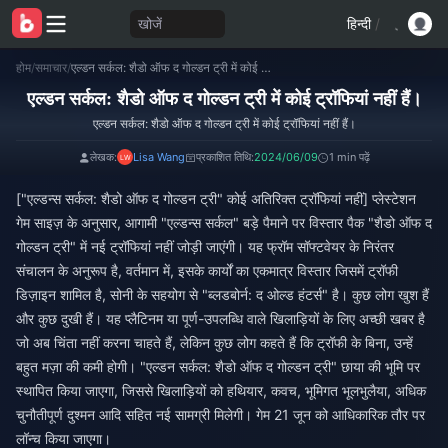
खोजें
हिन्दी
/
होम
/
समाचार
/
एल्डन सर्कल: शैडो ऑफ द गोल्डन ट्री में कोई ट्रॉफियां नहीं हैं।
एल्डन सर्कल: शैडो ऑफ द गोल्डन ट्री में कोई ट्रॉफियां नहीं हैं।
एल्डन सर्कल: शैडो ऑफ द गोल्डन ट्री में कोई ट्रॉफियां नहीं हैं।
लेखक:
Lisa Wang
प्रकाशित तिथि:
2024/06/09
1 min पढ़ें
["एल्डन्स सर्कल: शैडो ऑफ द गोल्डन ट्री" कोई अतिरिक्त ट्रॉफियां नहीं] प्लेस्टेशन
गेम साइज़ के अनुसार, आगामी "एल्डन्स सर्कल" बड़े पैमाने पर विस्तार पैक "शैडो ऑफ द
गोल्डन ट्री" में नई ट्रॉफियां नहीं जोड़ी जाएंगी। यह फ्रॉम सॉफ्टवेयर के निरंतर
संचालन के अनुरूप है, वर्तमान में, इसके कार्यों का एकमात्र विस्तार जिसमें ट्रॉफी
डिज़ाइन शामिल है, सोनी के सहयोग से "ब्लडबोर्न: द ओल्ड हंटर्स" है। कुछ लोग खुश हैं
और कुछ दुखी हैं। यह प्लैटिनम या पूर्ण-उपलब्धि वाले खिलाड़ियों के लिए अच्छी खबर है
जो अब चिंता नहीं करना चाहते हैं, लेकिन कुछ लोग कहते हैं कि ट्रॉफी के बिना, उन्हें
बहुत मज़ा की कमी होगी। "एल्डन सर्कल: शैडो ऑफ द गोल्डन ट्री" छाया की भूमि पर
स्थापित किया जाएगा, जिससे खिलाड़ियों को हथियार, कवच, भूमिगत भूलभुलैया, अधिक
चुनौतीपूर्ण दुश्मन आदि सहित नई सामग्री मिलेगी। गेम 21 जून को आधिकारिक तौर पर
लॉन्च किया जाएगा।