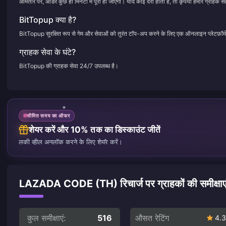
आमतौर पर, ऑर्डर कुछ ही मिनटों में पूरा हो जाएगा। यदि कोई देरी होती है, तो कृपया हमारे ग्राहक सह
BitTopup क्या है?
BitTopup सुरक्षित रूप से गेम और सेवाओं को तुरंत टॉप-अप करने के लिए एक ऑनलाइन प्लेटफ़ॉर्म
ग्राहक सेवा के घंटे?
BitTopup की ग्राहक सेवा 24/7 उपलब्ध है।
सीमित समय का ऑफर
शेयर करें और 10% तक का डिस्काउंट जीतें
लकी व्हील अनलॉक करने के लिए शेयर करें।
LAZADA CODE (TH) रिचार्ज पर ग्राहकों की समीक्षाए
कुल समीक्षाएं:
516
औसत रेटिंग
4.3