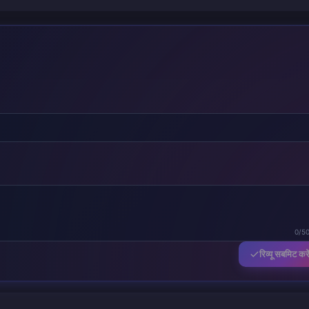
0/5
रिव्यू सबमिट करे