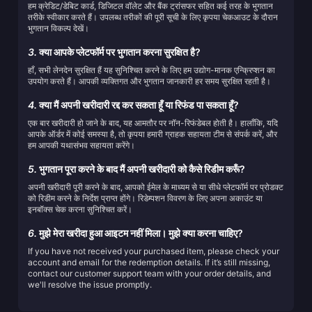
हम क्रेडिट/डेबिट कार्ड, डिजिटल वॉलेट और बैंक ट्रांसफर सहित कई तरह के भुगतान
तरीके स्वीकार करते हैं। उपलब्ध तरीकों की पूरी सूची के लिए कृपया चेकआउट के दौरान
भुगतान विकल्प देखें।
3.
क्या आपके प्लेटफॉर्म पर भुगतान करना सुरक्षित है?
हाँ, सभी लेनदेन सुरक्षित हैं यह सुनिश्चित करने के लिए हम उद्योग-मानक एन्क्रिप्शन का
उपयोग करते हैं। आपकी व्यक्तिगत और भुगतान जानकारी हर समय सुरक्षित रहती है।
4.
क्या मैं अपनी खरीदारी रद्द कर सकता हूँ या रिफंड पा सकता हूँ?
एक बार खरीदारी हो जाने के बाद, यह आमतौर पर नॉन-रिफंडेबल होती है। हालाँकि, यदि
आपके ऑर्डर में कोई समस्या है, तो कृपया हमारी ग्राहक सहायता टीम से संपर्क करें, और
हम आपकी यथासंभव सहायता करेंगे।
5.
भुगतान पूरा करने के बाद मैं अपनी खरीदारी को कैसे रिडीम करूँ?
अपनी खरीदारी पूरी करने के बाद, आपको ईमेल के माध्यम से या सीधे प्लेटफॉर्म पर प्रोडक्ट
को रिडीम करने के निर्देश प्राप्त होंगे। रिडेम्पशन विवरण के लिए अपना अकाउंट या
इनबॉक्स चेक करना सुनिश्चित करें।
6.
मुझे मेरा खरीदा हुआ आइटम नहीं मिला। मुझे क्या करना चाहिए?
If you have not received your purchased item, please check your
account and email for the redemption details. If it’s still missing,
contact our customer support team with your order details, and
we'll resolve the issue promptly.