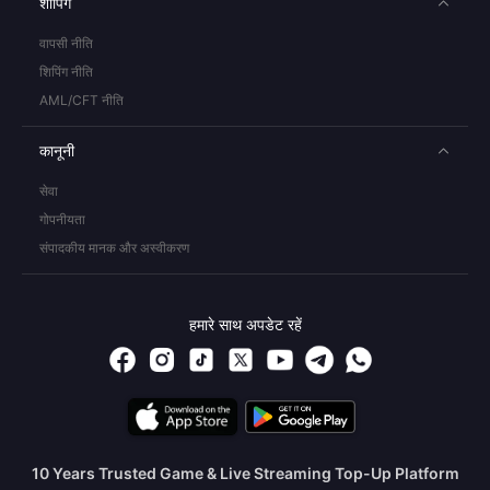
शॉपिंग
वापसी नीति
शिपिंग नीति
AML/CFT नीति
कानूनी
सेवा
गोपनीयता
संपादकीय मानक और अस्वीकरण
हमारे साथ अपडेट रहें
10 Years Trusted Game & Live Streaming Top-Up Platform