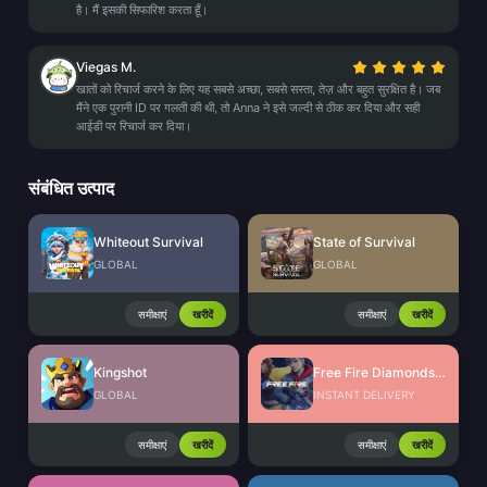
है। मैं इसकी सिफारिश करता हूँ।
Viegas M.
खातों को रिचार्ज करने के लिए यह सबसे अच्छा, सबसे सस्ता, तेज़ और बहुत सुरक्षित है। जब
मैंने एक पुरानी ID पर गलती की थी, तो Anna ने इसे जल्दी से ठीक कर दिया और सही
आईडी पर रिचार्ज कर दिया।
संबंधित उत्पाद
Whiteout Survival
State of Survival
GLOBAL
GLOBAL
समीक्षाएं
खरीदें
समीक्षाएं
खरीदें
Kingshot
Free Fire Diamonds EU + TR
GLOBAL
INSTANT DELIVERY
समीक्षाएं
खरीदें
समीक्षाएं
खरीदें