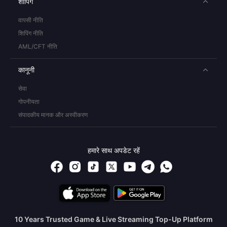
शॉपिंग
वापसी नीति
शिपिंग नीति
AML/CFT नीति
कानूनी
सेवा
गोपनीयता
संपादकीय मानक और अस्वीकरण
हमारे साथ अपडेट रहें
10 Years Trusted Game & Live Streaming Top-Up Platform