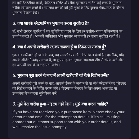
हम क्रेडिट/डेबिट कार्ड, डिजिटल वॉलेट और बैंक ट्रांसफर सहित कई तरह के भुगतान
तरीके स्वीकार करते हैं। उपलब्ध तरीकों की पूरी सूची के लिए कृपया चेकआउट के दौरान
भुगतान विकल्प देखें।
3.
क्या आपके प्लेटफॉर्म पर भुगतान करना सुरक्षित है?
हाँ, सभी लेनदेन सुरक्षित हैं यह सुनिश्चित करने के लिए हम उद्योग-मानक एन्क्रिप्शन का
उपयोग करते हैं। आपकी व्यक्तिगत और भुगतान जानकारी हर समय सुरक्षित रहती है।
4.
क्या मैं अपनी खरीदारी रद्द कर सकता हूँ या रिफंड पा सकता हूँ?
एक बार खरीदारी हो जाने के बाद, यह आमतौर पर नॉन-रिफंडेबल होती है। हालाँकि, यदि
आपके ऑर्डर में कोई समस्या है, तो कृपया हमारी ग्राहक सहायता टीम से संपर्क करें, और
हम आपकी यथासंभव सहायता करेंगे।
5.
भुगतान पूरा करने के बाद मैं अपनी खरीदारी को कैसे रिडीम करूँ?
अपनी खरीदारी पूरी करने के बाद, आपको ईमेल के माध्यम से या सीधे प्लेटफॉर्म पर प्रोडक्ट
को रिडीम करने के निर्देश प्राप्त होंगे। रिडेम्पशन विवरण के लिए अपना अकाउंट या
इनबॉक्स चेक करना सुनिश्चित करें।
6.
मुझे मेरा खरीदा हुआ आइटम नहीं मिला। मुझे क्या करना चाहिए?
If you have not received your purchased item, please check your
account and email for the redemption details. If it’s still missing,
contact our customer support team with your order details, and
we'll resolve the issue promptly.