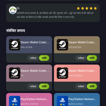
Di
खरीदारी करना आसान है, बस क्लिक करें और भुगतान करें। मुझे यह पसंद है कि यहाँ एक
QR कोड का विकल्प है ताकि आपको अपना बैंक लिंक न करना पड़े।
संबंधित उत्पाद
Steam Wallet Code (MYR)
Steam Wallet Code (IDR)
MALAYSIA
INDONESIA
समीक्षाएं
खरीदें
समीक्षाएं
खरीदें
Steam Wallet Code (THB)
Steam Wallet Code (PHP)
TH
PHILIPPINES
समीक्षाएं
खरीदें
समीक्षाएं
खरीदें
PlayStation Network Card (US)
PlayStation Network Card (HK)
UNITED STATES
HONG KONG