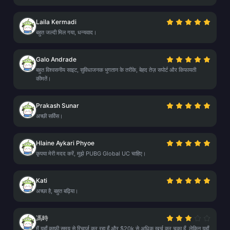
Laila Kermadi
बहुत जल्दी मिल गया, धन्यवाद।
Galo Andrade
बहुत विश्वसनीय साइट, सुविधाजनक भुगतान के तरीके, बेहद तेज़ सपोर्ट और किफायती
कीमतें।
Prakash Sunar
अच्छी सर्विस।
Hlaine Aykari Phyoe
कृपया मेरी मदद करें, मुझे PUBG Global UC चाहिए।
Kati
अच्छा है, बहुत बढ़िया।
馮時
मैं यहाँ काफी समय से रिचार्ज कर रहा हूँ और $20k से अधिक खर्च कर चुका हूँ, लेकिन यहाँ