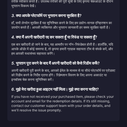
तरीके स्वीकार करते हैं। उपलब्ध तरीकों की पूरी सूची के लिए कृपया चेकआउट के दौरान
भुगतान विकल्प देखें।
3.
क्या आपके प्लेटफॉर्म पर भुगतान करना सुरक्षित है?
हाँ, सभी लेनदेन सुरक्षित हैं यह सुनिश्चित करने के लिए हम उद्योग-मानक एन्क्रिप्शन का
उपयोग करते हैं। आपकी व्यक्तिगत और भुगतान जानकारी हर समय सुरक्षित रहती है।
4.
क्या मैं अपनी खरीदारी रद्द कर सकता हूँ या रिफंड पा सकता हूँ?
एक बार खरीदारी हो जाने के बाद, यह आमतौर पर नॉन-रिफंडेबल होती है। हालाँकि, यदि
आपके ऑर्डर में कोई समस्या है, तो कृपया हमारी ग्राहक सहायता टीम से संपर्क करें, और
हम आपकी यथासंभव सहायता करेंगे।
5.
भुगतान पूरा करने के बाद मैं अपनी खरीदारी को कैसे रिडीम करूँ?
अपनी खरीदारी पूरी करने के बाद, आपको ईमेल के माध्यम से या सीधे प्लेटफॉर्म पर प्रोडक्ट
को रिडीम करने के निर्देश प्राप्त होंगे। रिडेम्पशन विवरण के लिए अपना अकाउंट या
इनबॉक्स चेक करना सुनिश्चित करें।
6.
मुझे मेरा खरीदा हुआ आइटम नहीं मिला। मुझे क्या करना चाहिए?
If you have not received your purchased item, please check your
account and email for the redemption details. If it’s still missing,
contact our customer support team with your order details, and
we'll resolve the issue promptly.