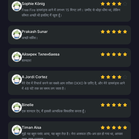
Sophie König
Free Fire डायमंड्स आने में लगभग 15 मिनट लगे। उम्मीद से थोड़ा धीमा था, लेकिन
कीमत अच्छी थी इसलिए मैं खुश हूँ।
Prakash Sunar
अच्छी सर्विस।
Айзирек Тиленбаева
शानदार!
A Jordi Cortez
मेरे देश में रिचार्ज करने का सबसे आम तरीका OXXO के ज़रिए है, और मेरे डायमंड्स आने
में 48 घंटे तक का समय लग जाता है।
Binelle
एक शानदार ऐप, मैं इसकी अत्यधिक सिफारिश करता हूँ।
Timan Aisa
मुझे यह बहुत पसंद आया, यह बहुत तेज़ है। मेरा असफल टॉप-अप हल हो गया था, आपका