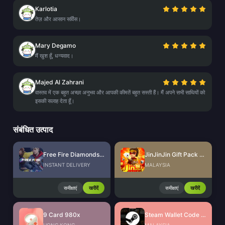
Karlotia
तेज़ और आसान सर्विस।
Mary Degamo
मैं खुश हूँ, धन्यवाद।
Majed Al Zahrani
वास्तव में एक बहुत अच्छा अनुभव और आपकी कीमतें बहुत सस्ती हैं। मैं अपने सभी साथियों को
इसकी सलाह देता हूँ।
संबंधित उत्पाद
Free Fire Diamonds EU + TR
JinJinJin Gift Pack Redeem Code
INSTANT DELIVERY
MALAYSIA
समीक्षाएं
खरीदें
समीक्षाएं
खरीदें
9 Card 980x
Steam Wallet Code (MYR)