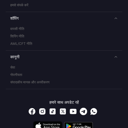
हमसे संपर्क करें
शॉपिंग
वापसी नीति
शिपिंग नीति
AML/CFT नीति
कानूनी
सेवा
गोपनीयता
संपादकीय मानक और अस्वीकरण
हमारे साथ अपडेट रहें