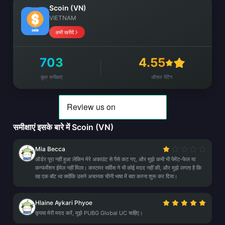
Scoin (VN)
VIETNAM
अभी खरीदें
703
4.55
कुल समीक्षाएं
औसत रेटिंग
समीक्षाएं इसके बारे में Scoin (VN)
Mia Becca
ऑर्डर पूरा नहीं हुआ लेकिन मेरे अकाउंट से पैसे कट गए, और मुझे कभी भी पेमेंट-फेल या
कन्फर्मेशन ईमेल नहीं मिला। कस्टमर सर्विस ने भी कोई मदद नहीं की, और मुझे लगता है कि
वह एक बॉट था क्योंकि उसने अचानक चीनी भाषा में बात करना शुरू कर दिया।
Hlaine Aykari Phyoe
कृपया मेरी मदद करें, मुझे PUBG Global UC चाहिए।