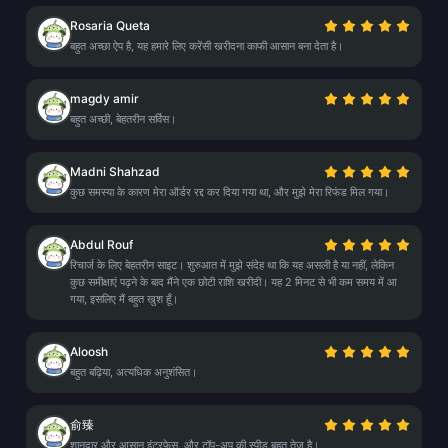
Rosaria Queta
बहुत अच्छा ऐप है, यह हमारे लिए करेंसी खरीदना काफी आसान बना देता है।
magdy amir
बहुत अच्छी, बेहतरीन सर्विस।
Madni Shahzad
कुछ समस्या के कारण मेरा ऑर्डर रद्द कर दिया गया था, और मुझे मेरा रिफंड मिल गया।
Abdul Rouf
रिचार्ज के लिए बेहतरीन साइट। शुरुआत में मुझे संदेह था कि यह असली है या नहीं, लेकिन
कुछ समीक्षाएं पढ़ने के बाद मैंने एक छोटी राशि खरीदी। यह 2 मिनट से भी कम समय में आ
गया, इसलिए मैं बहुत खुश हूँ।
Aloosh
बहुत बढ़िया, अत्यधिक अनुशंसित।
俞臻
शानदार और आसान इंटरफ़ेस, और टॉप-अप की स्पीड बहुत तेज़ है।