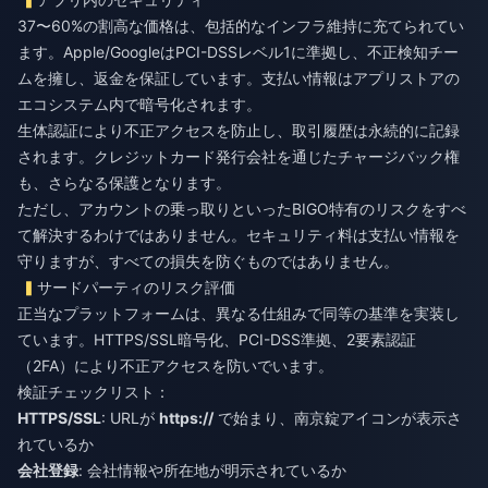
37〜60%の割高な価格は、包括的なインフラ維持に充てられてい
ます。Apple/GoogleはPCI-DSSレベル1に準拠し、不正検知チー
ムを擁し、返金を保証しています。支払い情報はアプリストアの
エコシステム内で暗号化されます。
生体認証により不正アクセスを防止し、取引履歴は永続的に記録
されます。クレジットカード発行会社を通じたチャージバック権
も、さらなる保護となります。
ただし、アカウントの乗っ取りといったBIGO特有のリスクをすべ
て解決するわけではありません。セキュリティ料は支払い情報を
守りますが、すべての損失を防ぐものではありません。
サードパーティのリスク評価
正当なプラットフォームは、異なる仕組みで同等の基準を実装し
ています。HTTPS/SSL暗号化、PCI-DSS準拠、2要素認証
（2FA）により不正アクセスを防いでいます。
検証チェックリスト：
HTTPS/SSL
: URLが
https://
で始まり、南京錠アイコンが表示さ
れているか
会社登録
: 会社情報や所在地が明示されているか