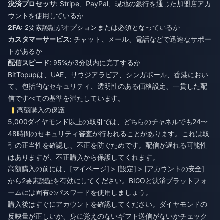
決済プロセッサ
: Stripe、PayPal、現地の銀行を通じた加盟店アカ
ウントを使用しているか
2FA
: 2要素認証がオプションまたは必須となっているか
カスタマーサービス
: チャット、メール、電話などで迅速なサポー
トがあるか
配信スピード
: 95%が3分以内に完了するか
BitTopupは、UAE、サウジアラビア、シンガポール、香港におい
て、包括的なセキュリティ、透明性のある価格設定、一貫した配
信ですべての基準を満たしています。
高額購入の保護
5,000ダイヤモンド以上の取引では、どちらのチャネルでも24〜
48時間のセキュリティ審査が行われることがあります。これは取
引の正当性を確認し、不正を防ぐためです。配信が遅れる可能性
はありますが、不正購入から保護してくれます。
高額購入の前には、[マイページ] > [設定] > [アカウントの安全]
から2要素認証を有効にしてください。BIGOと決済プラットフォ
ームには固有のパスワードを使用しましょう。
購入後はすぐにアカウントを確認してください。ダイヤモンドの
反映量が正しいか、身に覚えのないギフト送信がないかチェック