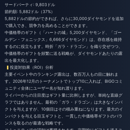
サードパーティ: 9,803ドル
節約額: 5,882ドル（37%）
5,882ドルの節約ができれば、さらに30,000ダイヤモンドを追加
で購入でき、競争力を高めることができます。
中価格帯のギフト（「ハートの城」5,200ダイヤモンド、「ゴー
ルデン・フェニックス」6,666ダイヤモンド）は、存在感を維持
するのに役立ちます。時折「ガラ・ドラゴン」を織り交ぜつつ、
中価格帯のギフトを頻繁に送る戦略が、ダイヤモンドあたりの露
出を最大化します。
投資対効果（ROI）分析
主要イベント中のランキング露出は、数百万人もの目に触れま
す。2026年12月のトーナメントでトップ10に入れば、BIGOコミ
ュニティ全体にユーザー名が知れ渡ります。
ライバーからの注目度はギフト量に比例しますが、単純な直線グ
ラフではありません。最初の「ガラ・ドラゴン」は大きなインパ
クトを与えますが、10個目はその積み重ねになります。最大のイ
ンパクトを与える目玉ギフトと、一貫した中価格帯ギフトのバラ
ンスを取るのが最適な戦略です。
コミュニティでの認知は蓄積されます。定期的にギフトを送るユ