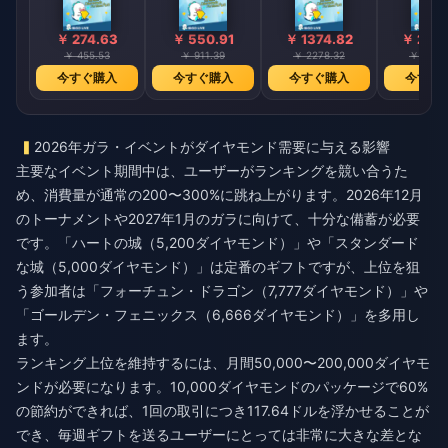
￥ 274.63
￥ 550.91
￥ 1374.82
￥ 2751
￥ 455.53
￥ 911.39
￥ 2278.32
￥ 4556
今すぐ購入
今すぐ購入
今すぐ購入
今すぐ
2026年ガラ・イベントがダイヤモンド需要に与える影響
主要なイベント期間中は、ユーザーがランキングを競い合うた
め、消費量が通常の200〜300%に跳ね上がります。2026年12月
のトーナメントや2027年1月のガラに向けて、十分な備蓄が必要
です。「ハートの城（5,200ダイヤモンド）」や「スタンダード
な城（5,000ダイヤモンド）」は定番のギフトですが、上位を狙
う参加者は「フォーチュン・ドラゴン（7,777ダイヤモンド）」や
「ゴールデン・フェニックス（6,666ダイヤモンド）」を多用し
ます。
ランキング上位を維持するには、月間50,000〜200,000ダイヤモ
ンドが必要になります。10,000ダイヤモンドのパッケージで60%
の節約ができれば、1回の取引につき117.64ドルを浮かせることが
でき、毎週ギフトを送るユーザーにとっては非常に大きな差とな