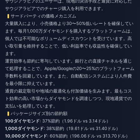
サウジアラビアのユーザーは、現地の決済手段と通貨に対応した
サウジアラビアでのチャージ購入
を利用できます。
サードパーティの価格メカニズム
大量購入により、小売価格より30〜50%低いレートを確保してい
ます。毎月1,000万ダイヤモンドを購入するプラットフォームは、
個人では不可能なボリュームディスカウントを受けています。高
い取引量を維持することで、低い利益率でも収益性を確保してい
ます。
運営効率も節約に寄与しています。銀行との直接チャネルを通じ
て処理することで、Apple/Googleの20〜25%のプラットフォーム
手数料を回避しています。また、自動配信システムにより人件費
を最小限に抑えています。
通貨の裁定取引や地域の最適化も付加価値を生みます。最もコス
ト効率の高い市場からダイヤモンドを調達しつつ、現地通貨での
支払いを処理しています。
パッケージサイズ別の節約額
100ダイヤモンド
: 37%節約（1.96ドル vs 3.14ドル）
1,000ダイヤモンド
: 38%節約（19.61ドル vs 31.40ドル）
10,000ダイヤモンド
: 60%節約（196.06ドル vs 313.70ドル）