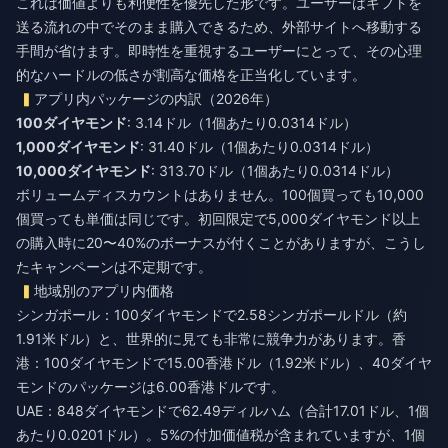
これは価値よりも利便性を優先した形です。ユーザーはギフトを
送る流れの中でそのまま購入できるため、外部サイトへ移動する
手間が省けます。即時性を重視するユーザーにとって、その心理
的なハードルの低さが割高な価格を正当化しています。
アプリ内パッケージの内訳（2026年）
100ダイヤモンド
: 3.14ドル（1個あたり0.0314ドル）
1,000ダイヤモンド
: 31.40ドル（1個あたり0.0314ドル）
10,000ダイヤモンド
: 313.70ドル（1個あたり0.0314ドル）
ボリュームディスカウントはありません。100個買っても10,000
個買っても単価は同じです。初回限定で5,000ダイヤモンド以上
の購入時に20〜40%のボーナスが付くことがありますが、こうし
たキャンペーンは不定期です。
地域別のアプリ内価格
シンガポール：100ダイヤモンドで2.58シンガポールドル（約
1.91米ドル）と、世界的に見ても非常に競争力があります。香
港：100ダイヤモンドで15.00香港ドル（1.92米ドル）、40ダイヤ
モンドのパッケージは6.00香港ドルです。
UAE：848ダイヤモンドで62.49ディルハム（合計17.01ドル、1個
あたり0.0201ドル）。5%の付加価値税が含まれていますが、1個