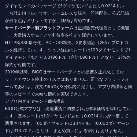
ダイヤモンドのパッケージで1ダイヤモンドあたり0.0314ドル
（合計3.14ドル）です。シームレスな統合、即時配信、公式記録
が残る点はメリットですが、価格は高めです。
サードパーティ製プラットフォーム
は正規販売代理店として機能
し、大量購入することで利益率を抑えて販売しています。
HTTPS/SSL暗号化、PCI-DSS準拠、2要素認証（2FA）プロトコ
ルを維持しています。ウェブ経由のレートは100ダイヤモンドで1
ダイヤモンドあたり0.0196ドル（合計1.96ドル）となり、37%の
節約が可能です。
2019年以降、BIGOはサードパーティとの提携を正式化してお
り、アカウント停止のリスクはありません。正当なプラットフォ
ームであれば、注文の95%が3分以内に完了し、アプリ内課金と同
等のスピードで大幅な節約を実現できます。
アプリ内ダイヤモンド価格構造
BIGO公式アプリは、現地通貨に調整された標準価格を採用してい
ます。基本レートは1ダイヤモンドあたり0.0314ドルが一定して
適用されます。100ダイヤモンドは3.14ドル、10,000ダイヤモン
ドは313.70ドルとなり、まとめ買いによる割引はありません。