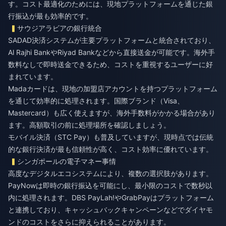
す。コスト最適化のためには、現地プラットフォームを通じた銀
行振込が最も効率的です。
サウジアラビアの銀行統合
SADAD決済システムが主要プラットフォームと統合されており、
Al Rajhi BankやRiyad Bankなどから直接送金が可能です。海外手
数料なしで即時送金できるため、コストを重視するユーザーに好
まれています。
Madaカードは、現地の加盟店アカウントを持つプラットフォーム
を通じて効率的に処理されます。国際ブランド（Visa、
Mastercard）も広く使えますが、海外手数料がかかる場合があり
ます。高額取引の前に処理場所を確認しましょう。
モバイル決済（STC Pay）も普及していますが、現時点では伝統
的な銀行決済が最も信頼性が高く、コスト効率に優れています。
シンガポールの電子マネー事情
高度なデジタルエコシステムにより、複数の選択肢があります。
PayNowは即時の銀行振込を可能にし、最小限のコストで数秒以
内に処理されます。DBS PayLah!やGrabPayはプラットフォーム
と連携しており、キャッシュバックキャンペーンなどでダイヤモ
ンドのコストをさらに抑えられることがあります。