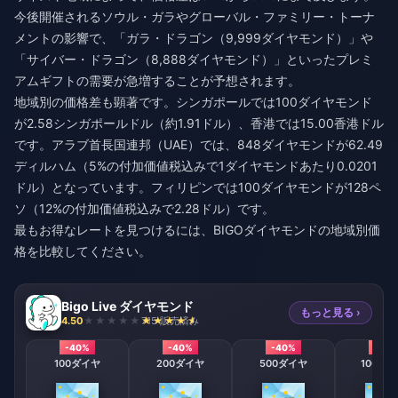
今後開催されるソウル・ガラやグローバル・ファミリー・トーナ
メントの影響で、「ガラ・ドラゴン（9,999ダイヤモンド）」や
「サイバー・ドラゴン（8,888ダイヤモンド）」といったプレミ
アムギフトの需要が急増することが予想されます。
地域別の価格差も顕著です。シンガポールでは100ダイヤモンド
が2.58シンガポールドル（約1.91ドル）、香港では15.00香港ドル
です。アラブ首長国連邦（UAE）では、848ダイヤモンドが62.49
ディルハム（5%の付加価値税込みで1ダイヤモンドあたり0.0201
ドル）となっています。フィリピンでは100ダイヤモンドが128ペ
ソ（12%の付加価値税込みで2.28ドル）です。
最もお得なレートを見つけるには、
BIGOダイヤモンドの地域別価
格を比較
してください。
Bigo Live ダイヤモンド
もっと見る ›
4.50
715 販売済み
-40%
-40%
-40%
-40
100ダイヤ
200ダイヤ
500ダイヤ
1000ダ