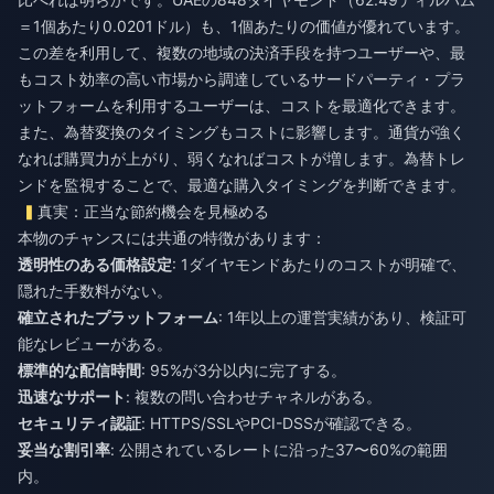
＝1個あたり0.0201ドル）も、1個あたりの価値が優れています。
この差を利用して、複数の地域の決済手段を持つユーザーや、最
もコスト効率の高い市場から調達しているサードパーティ・プラ
ットフォームを利用するユーザーは、コストを最適化できます。
また、為替変換のタイミングもコストに影響します。通貨が強く
なれば購買力が上がり、弱くなればコストが増します。為替トレ
ンドを監視することで、最適な購入タイミングを判断できます。
真実：正当な節約機会を見極める
本物のチャンスには共通の特徴があります：
透明性のある価格設定
: 1ダイヤモンドあたりのコストが明確で、
隠れた手数料がない。
確立されたプラットフォーム
: 1年以上の運営実績があり、検証可
能なレビューがある。
標準的な配信時間
: 95%が3分以内に完了する。
迅速なサポート
: 複数の問い合わせチャネルがある。
セキュリティ認証
: HTTPS/SSLやPCI-DSSが確認できる。
妥当な割引率
: 公開されているレートに沿った37〜60%の範囲
内。