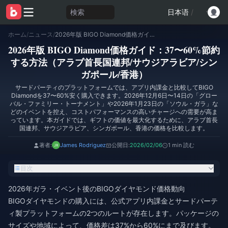
検索
日本语
/
ホーム
/
ニュース
/
2026年版 BIGO Diamond価格ガイド：37〜60%節約する方法（アラブ首長国連邦/サウジアラビア/シンガポール/香港）
2026年版 BIGO Diamond価格ガイド：37〜60%節約
する方法（アラブ首長国連邦/サウジアラビア/シン
ガポール/香港）
サードパーティのプラットフォームでは、アプリ内課金と比較してBIGO
Diamondを37〜60%安く購入できます。2026年12月6日〜14日の「グロー
バル・ファミリー・トーナメント」や2026年1月23日の「ソウル・ガラ」な
どのイベントを控え、コストパフォーマンスの高いチャージへの需要が高ま
っています。本ガイドでは、ギフトの価値を最大化するために、アラブ首長
国連邦、サウジアラビア、シンガポール、香港の価格を比較します。
著者:
James Rodriguez
公開日:
2026/02/06
1 min 読む
目次
2026年ガラ・イベント後のBIGOダイヤモンド価格動向
BIGOダイヤモンドの購入には、公式アプリ内課金とサードパーテ
ィ製プラットフォームの2つのルートが存在します。パッケージの
サイズや地域によって、価格差は37%から60%にまで及びます。