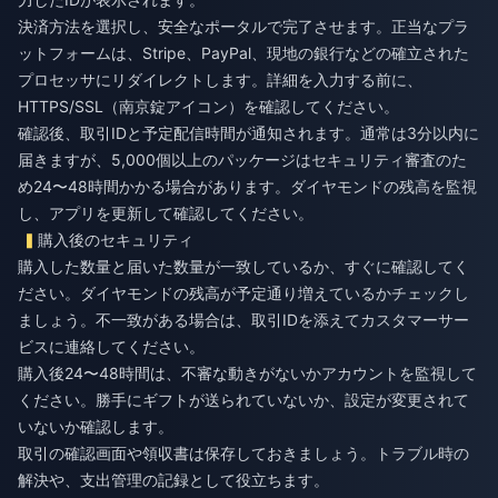
決済方法を選択し、安全なポータルで完了させます。正当なプラ
ットフォームは、Stripe、PayPal、現地の銀行などの確立された
プロセッサにリダイレクトします。詳細を入力する前に、
HTTPS/SSL（南京錠アイコン）を確認してください。
確認後、取引IDと予定配信時間が通知されます。通常は3分以内に
届きますが、5,000個以上のパッケージはセキュリティ審査のた
め24〜48時間かかる場合があります。ダイヤモンドの残高を監視
し、アプリを更新して確認してください。
購入後のセキュリティ
購入した数量と届いた数量が一致しているか、すぐに確認してく
ださい。ダイヤモンドの残高が予定通り増えているかチェックし
ましょう。不一致がある場合は、取引IDを添えてカスタマーサー
ビスに連絡してください。
購入後24〜48時間は、不審な動きがないかアカウントを監視して
ください。勝手にギフトが送られていないか、設定が変更されて
いないか確認します。
取引の確認画面や領収書は保存しておきましょう。トラブル時の
解決や、支出管理の記録として役立ちます。