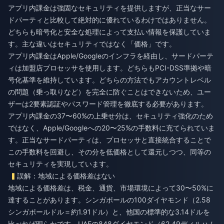
アプリ内課金は強固なセキュリティを提供しますが、正当なサー
ドパーティと比較して絶対的に優れているわけではありません。
どちらも暗号化と安全な処理によって支払い情報を保護していま
す。主な違いはセキュリティではなく「価格」です。
アプリ内課金はApple/Googleのインフラを経由し、サードパーテ
ィは加盟店プロセッサを使用します。どちらもPCI-DSS準拠や暗
号化基準を維持しています。どちらの方法でもアカウントレベル
の問題（乗っ取りなど）を完全に防ぐことはできないため、ユー
ザーは2要素認証やパスワード管理を徹底する必要があります。
アプリ内課金の37〜60%の上乗せ分は、セキュリティ強化のため
ではなく、Apple/Googleへの20〜25%の手数料に充てられていま
す。正当なサードパーティは、プロセッサと直接統合することで
この手数料を回避し、その分を低価格として還元しつつ、同等の
セキュリティを実現しています。
誤解：地域による価格差はない
地域による価格差は、税金、通貨、市場環境によって30〜50%に
達することがあります。シンガポールの100ダイヤモンド（2.58
シンガポールドル＝約1.91ドル）と、他国の標準的な3.14ドルを
比べれば明らかです。UAEの848ダイヤモンド（62.49ディルハム