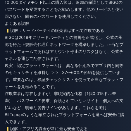
10,000ダイヤモンド以上の購入後は、追加の保護としてBIGOの
パスワードを変更することをお勧めします。他のサービスと使い
回さない、固有のパスワードを使用してください。
よくある誤解
誤解：サードパーティの販売者はすべて詐欺である
BIGOは2019年にサードパーティとの提携を正式化し、公式の承
認を得た正規販売代理店ネットワークを構築しました。正当なプ
ラットフォームであればアカウント停止のリスクはなく、公式チ
ャネルを通じて配信されます。
現実：認定プラットフォームは、異なる仕組みでアプリ内と同等
のセキュリティを維持しつつ、37〜60%の節約を提供していま
す。重要なのは、検証チェックリストを使って正当なプラットフ
ォームを見極めることです。
詐欺業者は存在しますが、非現実的な価格（1個0.015ドル未
満）、パスワードの要求、保護されていないサイト、個人への支
払いなど、明確な警告サインがあります。これらを避け、
BitTopupのような確立されたプラットフォームを選べば安全に購
入できます。
誤解：アプリ内課金が常に最も安全である