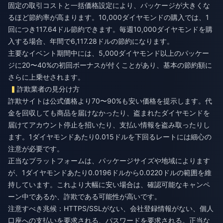
固定の取引コストと一括価格設定により、パッケージが大きくな
るほど節約率が高まります。10,000ダイヤモンドの購入では、1
回につき117.64ドル節約できます。毎週10,000ダイヤモンドを購
入する場合、年間で6,117.28ドルの節約になります。
主要なイベント期間中には、5,000ダイヤモンド以上のパッケー
ジに20〜40%の初回ボーナスが付くことがあり、基本の節約額に
さらに上乗せされます。
詐欺業者の見分け方
詐欺サイトは公式価格より70〜90%も安い価格を提示します。代
金を回収しても商品を届けなかったり、盗まれたダイヤモンドを
届けてアカウント停止を招いたり、支払い情報を盗み取ったりし
ます。1ダイヤモンドあたり0.015ドルを下回るレートには細心の
注意が必要です。
正当なプラットフォームは、パッケージサイズや地域によります
が、1ダイヤモンドあたり0.0196ドルから0.0220ドルの範囲を維
持しています。これより大幅に安い場合は、確認可能なキャンペ
ーン中であるか、詐欺である可能性が高いです。
注意すべき兆候：HTTPS/SSLがない、会社登録情報がない、個人
口座への支払いを要求される、パスワードを要求される。正当な