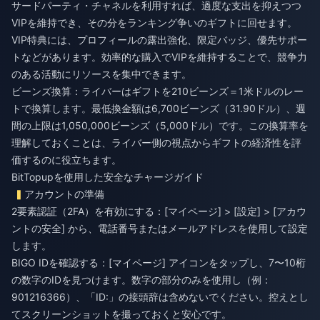
サードパーティ・チャネルを利用すれば、過度な支出を抑えつつ
VIPを維持でき、その分をランキング争いのギフトに回せます。
VIP特典には、プロフィールの露出強化、限定バッジ、優先サポー
トなどがあります。効率的な購入でVIPを維持することで、競争力
のある活動にリソースを集中できます。
ビーンズ換算：ライバーはギフトを210ビーンズ＝1米ドルのレー
トで換算します。最低換金額は6,700ビーンズ（31.90ドル）、週
間の上限は1,050,000ビーンズ（5,000ドル）です。この換算率を
理解しておくことは、ライバー側の視点からギフトの経済性を評
価するのに役立ちます。
BitTopupを使用した安全なチャージガイド
アカウントの準備
2要素認証（2FA）を有効にする：[マイページ] > [設定] > [アカウ
ントの安全] から、電話番号またはメールアドレスを使用して設定
します。
BIGO IDを確認する：[マイページ] アイコンをタップし、7〜10桁
の数字のIDを見つけます。数字の部分のみを使用し（例：
901216366）、「ID:」の接頭辞は含めないでください。控えとし
てスクリーンショットを撮っておくと安心です。