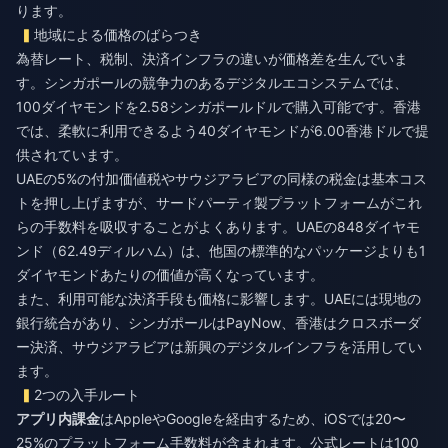
ります。
地域による価格のばらつき
為替レート、税制、決済インフラの違いが価格差を生んでいま
す。シンガポールの競争力のあるデジタルエコシステムでは、
100ダイヤモンドを2.58シンガポールドルで購入可能です。香港
では、柔軟に利用できるよう40ダイヤモンドが6.00香港ドルで提
供されています。
UAEの5%の付加価値税やサウジアラビアの同様の税金は基本コス
トを押し上げますが、サードパーティ製プラットフォームがこれ
らの手数料を吸収することがよくあります。UAEの848ダイヤモ
ンド（62.49ディルハム）は、他国の標準的なパッケージよりも1
ダイヤモンドあたりの価値が高くなっています。
また、利用可能な決済手段も価格に影響します。UAEには現地の
銀行統合があり、シンガポールはPayNow、香港はクロスボーダ
ー決済、サウジアラビアは新興のデジタルインフラを活用してい
ます。
2つの入手ルート
アプリ内課金
はAppleやGoogleを経由するため、iOSでは20〜
25%のプラットフォーム手数料が含まれます。公式レートは100