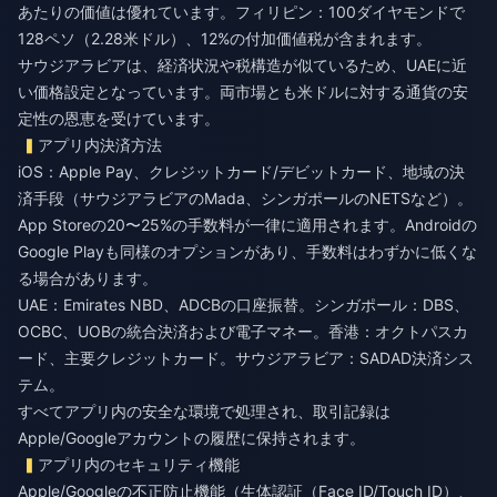
あたりの価値は優れています。フィリピン：100ダイヤモンドで
128ペソ（2.28米ドル）、12%の付加価値税が含まれます。
サウジアラビアは、経済状況や税構造が似ているため、UAEに近
い価格設定となっています。両市場とも米ドルに対する通貨の安
定性の恩恵を受けています。
アプリ内決済方法
iOS：Apple Pay、クレジットカード/デビットカード、地域の決
済手段（サウジアラビアのMada、シンガポールのNETSなど）。
App Storeの20〜25%の手数料が一律に適用されます。Androidの
Google Playも同様のオプションがあり、手数料はわずかに低くな
る場合があります。
UAE：Emirates NBD、ADCBの口座振替。シンガポール：DBS、
OCBC、UOBの統合決済および電子マネー。香港：オクトパスカ
ード、主要クレジットカード。サウジアラビア：SADAD決済シス
テム。
すべてアプリ内の安全な環境で処理され、取引記録は
Apple/Googleアカウントの履歴に保持されます。
アプリ内のセキュリティ機能
Apple/Googleの不正防止機能（生体認証（Face ID/Touch ID）、