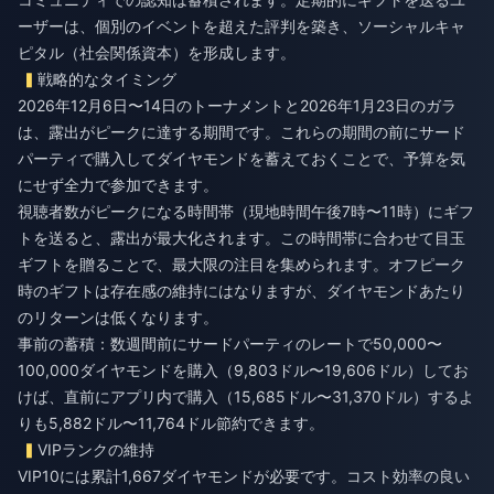
ーザーは、個別のイベントを超えた評判を築き、ソーシャルキャ
ピタル（社会関係資本）を形成します。
戦略的なタイミング
2026年12月6日〜14日のトーナメントと2026年1月23日のガラ
は、露出がピークに達する期間です。これらの期間の前にサード
パーティで購入してダイヤモンドを蓄えておくことで、予算を気
にせず全力で参加できます。
視聴者数がピークになる時間帯（現地時間午後7時〜11時）にギフ
トを送ると、露出が最大化されます。この時間帯に合わせて目玉
ギフトを贈ることで、最大限の注目を集められます。オフピーク
時のギフトは存在感の維持にはなりますが、ダイヤモンドあたり
のリターンは低くなります。
事前の蓄積：数週間前にサードパーティのレートで50,000〜
100,000ダイヤモンドを購入（9,803ドル〜19,606ドル）してお
けば、直前にアプリ内で購入（15,685ドル〜31,370ドル）するよ
りも5,882ドル〜11,764ドル節約できます。
VIPランクの維持
VIP10には累計1,667ダイヤモンドが必要です。コスト効率の良い