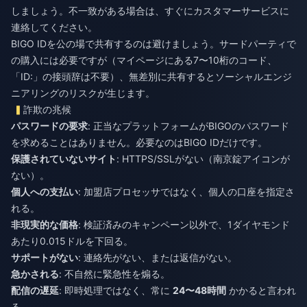
しましょう。不一致がある場合は、すぐにカスタマーサービスに
連絡してください。
BIGO IDを公の場で共有するのは避けましょう。サードパーティで
の購入には必要ですが（マイページにある7〜10桁のコード、
「ID:」の接頭辞は不要）、無差別に共有するとソーシャルエンジ
ニアリングのリスクが生じます。
詐欺の兆候
パスワードの要求
: 正当なプラットフォームがBIGOのパスワード
を求めることはありません。必要なのはBIGO IDだけです。
保護されていないサイト
: HTTPS/SSLがない（南京錠アイコンが
ない）。
個人への支払い
: 加盟店プロセッサではなく、個人の口座を指定さ
れる。
非現実的な価格
: 検証済みのキャンペーン以外で、1ダイヤモンド
あたり0.015ドルを下回る。
サポートがない
: 連絡先がない、または返信がない。
急かされる
: 不自然に緊急性を煽る。
配信の遅延
: 即時処理ではなく、常に
24〜48時間
かかると言われ
る。