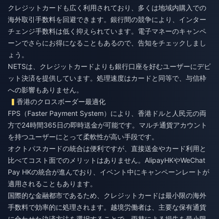
クレジットカードも広く利用されており、多くは地域内購入での
海外取引手数料を回避できます。銀行間の競争により、インター
チェンジ手数料は低く抑えられています。電子マネーのキャンペ
ーンでさらにお得になることもあるので、告知をチェックしまし
ょう。
NETSは、クレジットカードよりも銀行口座を好むユーザーにデビ
ット決済を提供しています。処理速度はカードと同等で、与信枠
への影響もありません。
香港のクロスボーダー最適化
FPS（Faster Payment System）により、香港ドルと人民元の両
方で24時間365日の即時送金が可能です。マルチ通貨アカウント
を持つユーザーにとって柔軟性が高い手段です。
オクトパスカードの統合は便利ですが、直接送金やカード利用と
比べてコスト面でのメリットはありません。AlipayHKやWeChat
Pay HKの統合が進んでおり、イベント中にキャンペーンレートが
適用されることもあります。
国際的な金融都市であるため、クレジットカードは最小限の海外
手数料で効率的に処理されます。越境労働者は、主要な保有通貨
に合わせた決済方法を選択することで、両替による損失を最小限