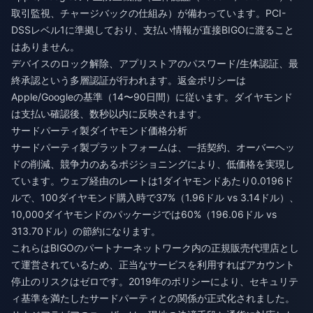
取引監視、チャージバックの仕組み）が備わっています。PCI-
DSSレベル1に準拠しており、支払い情報が直接BIGOに渡ること
はありません。
デバイスのロック解除、アプリストアのパスワード/生体認証、最
終承認という多層認証が行われます。返金ポリシーは
Apple/Googleの基準（14〜90日間）に従います。ダイヤモンド
は支払い確認後、数秒以内に反映されます。
サードパーティ製ダイヤモンド価格分析
サードパーティ製プラットフォームは、一括契約、オーバーヘッ
ドの削減、競争力のあるポジショニングにより、低価格を実現し
ています。ウェブ経由のレートは1ダイヤモンドあたり0.0196ド
ルで、100ダイヤモンド購入時で37%（1.96ドル vs 3.14ドル）、
10,000ダイヤモンドのパッケージでは60%（196.06ドル vs
313.70ドル）の節約になります。
これらはBIGOのパートナーネットワーク内の正規販売代理店とし
て運営されているため、正当なサービスを利用すればアカウント
停止のリスクはゼロです。2019年のポリシーにより、セキュリテ
ィ基準を満たしたサードパーティとの関係が正式化されました。