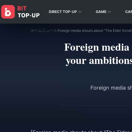
DIRECT TOP-UP
GAME
CA
ホーム
/
ニュース
/
Foreign media 
your ambitions
Foreign media sh