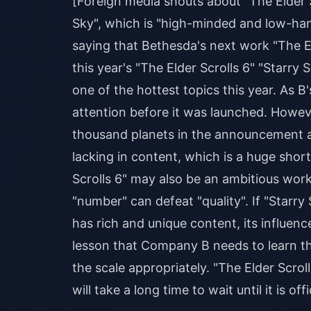
[Foreign media shouts about "The Elder Sc
Sky", which is "high-minded and low-ha
saying that Bethesda's next work "The El
this year's "The Elder Scrolls 6" "Starry 
one of the hottest topics this year. As B
attention before it was launched. Howeve
thousand planets in the announcement ar
lacking in content, which is a huge sho
Scrolls 6" may also be an ambitious work
"number" can defeat "quality". If "Starry
has rich and unique content, its influence
lesson that Company B needs to learn thi
the scale appropriately. "The Elder Scroll
will take a long time to wait until it is off