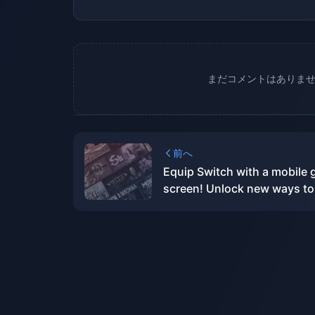
まだコメントはありま
前へ
Equip Switch with a mobile 
screen! Unlock new ways to
with handheld devices, in-d
experience with Thunderbird
2 smart AR glasses