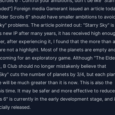
rolls 6": Control your ambitions, don't be like "Star
nded"] Foreign media Gamerant issued an article tod
der Scrolls 6" should have smaller ambitions to avoi
Sky" problems. The article pointed out: "Starry Sky" is
's new IP after many years, it has received high enou
r, after experiencing it, I found that the more than 
e not a highlight. Most of the planets are empty an
rtcoming for an exploratory game. Although "The Elde
, B Club should no longer mistakenly believe that
 Sky" cuts the number of planets by 3/4, but each pla
 will be much greater than it is now. This is also the
s time. It may be safer and more effective to reduce
s 6" is currently in the early development stage, and i
icially released.