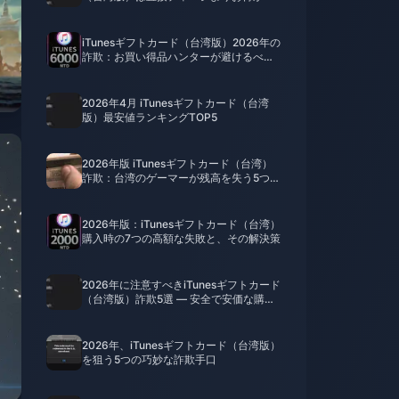
iTunesギフトカード（台湾版）2026年の
詐欺：お買い得品ハンターが避けるべき5
つのミス
2026年4月 iTunesギフトカード（台湾
版）最安値ランキングTOP5
2026年版 iTunesギフトカード（台湾）
詐欺：台湾のゲーマーが残高を失う5つの
過ち
2026年版：iTunesギフトカード（台湾）
購入時の7つの高額な失敗と、その解決策
2026年に注意すべきiTunesギフトカード
（台湾版）詐欺5選 — 安全で安価な購入
方法
2026年、iTunesギフトカード（台湾版）
を狙う5つの巧妙な詐欺手口