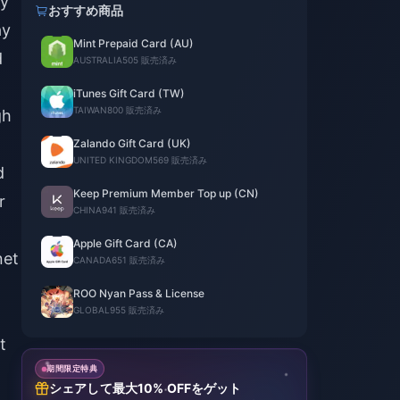
ry
おすすめ商品
ay
Mint Prepaid Card (AU)
d
AUSTRALIA
505 販売済み
iTunes Gift Card (TW)
TAIWAN
800 販売済み
gh
a
Zalando Gift Card (UK)
UNITED KINGDOM
569 販売済み
d
Keep Premium Member Top up (CN)
r
CHINA
941 販売済み
Apple Gift Card (CA)
net
CANADA
651 販売済み
ROO Nyan Pass & License
GLOBAL
955 販売済み
t
期間限定特典
シェアして最大10% OFFをゲット