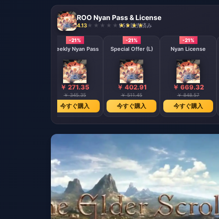
ROO Nyan Pass & License
4.13
955 販売済み
-21%
-21%
-21%
-21%
pecial Offer (M)
Weekly Nyan Pass
Special Offer (L)
Nyan License
￥ 271.35
￥ 271.35
￥ 402.91
￥ 669.32
￥ 345.35
￥ 345.35
￥ 511.45
￥ 848.57
今すぐ購入
今すぐ購入
今すぐ購入
今すぐ購入