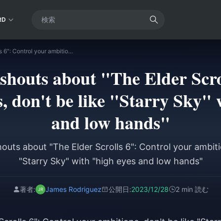
RD
Foreign media shouts about "The Elder Scrolls 6": Control your ambitions, don't be like "Starry Sky" with "high eyes and low hands"
shouts about "The Elder Scro
, don't be like "Starry Sky" 
and low hands"
outs about "The Elder Scrolls 6": Control your ambitio
"Starry Sky" with "high eyes and low hands"
著者:
James Rodriguez
公開日:
2023/12/28
2 min 読む