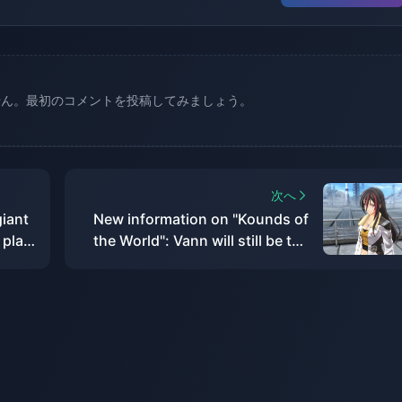
せん。最初のコメントを投稿してみましょう。
次へ
giant
New information on "Kounds of
 play
the World": Vann will still be the
epth
protagonist, and the game's
 Air
screen expression will be
enhanced