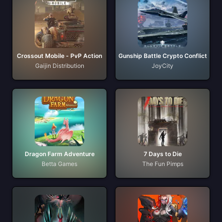
Crossout Mobile - PvP Action
Gunship Battle Crypto Conflict
Gaijin Distribution
JoyCity
Dragon Farm Adventure
7 Days to Die
Betta Games
The Fun Pimps