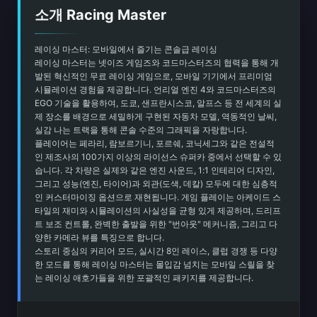
소개 Racing Master
레이싱 마스터: 모바일에서 즐기는 콘솔급 레이싱
레이싱 마스터는 넷이즈 게임즈와 코드마스터즈의 협력을 통해 개
발된 혁신적인 무료 레이싱 게임으로, 모바일 기기에서 프리미엄
시뮬레이션 경험을 제공합니다. 언리얼 엔진 4와 코드마스터즈의
EGO 기술을 활용하여, 도쿄, 샌프란시스코, 알프스 등 전 세계의 실
제 장소를 배경으로 세밀하게 구현된 자동차 모델, 역동적인 날씨,
실감 나는 트랙을 통해 콘솔 수준의 그래픽을 자랑합니다.
플레이어는 페라리, 람보르기니, 포르쉐, 코닉세그와 같은 전설적
인 제조사의 100가지 이상의 라이선스 슈퍼카 중에서 선택할 수 있
습니다. 각 차량은 실제와 같은 엔진 사운드, 1:1 인테리어 디자인,
그리고 성능(엔진, 타이어)과 외관(도색, 데칼) 모두에 대한 심층적
인 커스터마이징 옵션으로 재현됩니다. 게임 플레이는 아케이드 스
타일의 재미와 시뮬레이션의 사실성을 균형 있게 제공하며, 드리프
트 보조 컨트롤, 완벽한 출발을 위한 "번아웃" 메커니즘, 그리고 다
양한 카메라 뷰를 특징으로 합니다.
스토리 중심의 커리어 모드, 실시간 8인 레이스, 클럽 경쟁 등 다양
한 모드를 통해 레이싱 마스터는 몰입감 넘치는 모바일 스릴을 찾
는 레이싱 애호가들을 위한 포괄적인 패키지를 제공합니다.