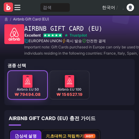
검색
한국어
/
홈
/
Airbnb Gift Card (EU)
AIRBNB GIFT CARD (EU)
Excellent
Trustpilot
EUROPEAN UNION
즉시 발송
안전한 결제
Important note: Gift Cards purchased in Europe can only be used b
individuals residing in the following countries: France, Italy, Spain
Austria, Belgium, Finland, Ireland, Netherlands, Sweden, Croatia, E
권종 선택
Greece, Latvia, Lithuania, Luxe
Airbnb EU 50
Airbnb EU 100
₩ 79494.08
₩ 156527.19
AIRBNB GIFT CARD (EU) 충전 가이드
상세 설명
초대하고 적립하기
HOT