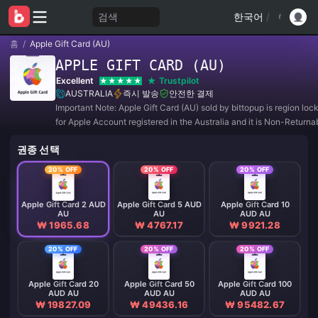
검색
한국어
/
홈
/
Apple Gift Card (AU)
APPLE GIFT CARD (AU)
Excellent
Trustpilot
AUSTRALIA
즉시 발송
안전한 결제
Important Note: Apple Gift Card (AU) sold by bittopup is region lo
for Apple Account registered in the Australia and it is Non-Returna
Non-Refundable.
권종 선택
20% OFF
20% OFF
20% OFF
Apple Gift Card 2 AUD
Apple Gift Card 5 AUD
Apple Gift Card 10
AU
AU
AUD AU
₩ 1965.68
₩ 4767.17
₩ 9921.28
20% OFF
20% OFF
20% OFF
Apple Gift Card 20
Apple Gift Card 50
Apple Gift Card 100
AUD AU
AUD AU
AUD AU
₩ 19827.09
₩ 49436.16
₩ 95482.67