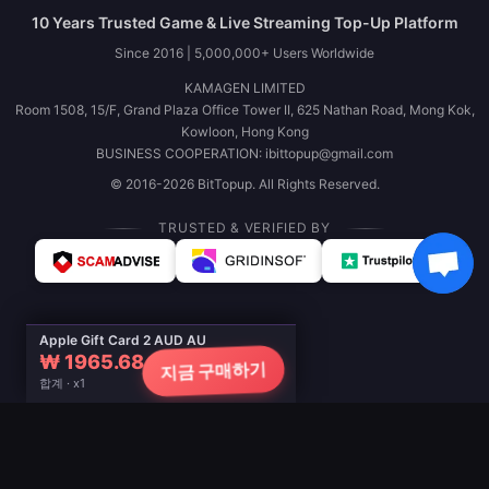
10 Years Trusted Game & Live Streaming Top-Up Platform
Since 2016 | 5,000,000+ Users Worldwide
KAMAGEN LIMITED
Room 1508, 15/F, Grand Plaza Office Tower II, 625 Nathan Road, Mong Kok,
Kowloon, Hong Kong
BUSINESS COOPERATION: ibittopup@gmail.com
© 2016-2026 BitTopup. All Rights Reserved.
TRUSTED & VERIFIED BY
Apple Gift Card 2 AUD AU
₩ 1965.68
지금 구매하기
합계 · x1