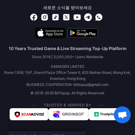
새로운 소식을 받아보세요
10 Years Trusted Game & Live Streaming Top-Up Platform
Since 2016 | 5,000,000+ Users Worldwide
KAMAGEN LIMITED
Room 1508, 15/F, Grand Plaza Office Tower II, 625 Nathan Road, Mong Kok,
Kowloon, Hong Kong
BUSINESS COOPERATION: ibittopup@gmail.com
© 2016-2026 BitTopup. All Rights Reserved.
TRUSTED & VERIFIED BY