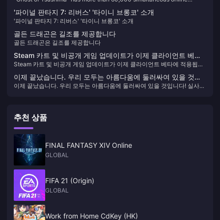
online players on Steam, ranking fourth on the PlayStation
숲과 사막, 도시와 산까지 광활한 세계를 탐험하며 다양한 모험과 전투를
players on Steam, ranking fourth on the PlayStation game list
경험할 수 있다. 이브.
game list
'파이널 판타지 7: 리버스' '타이니 브롱코' 소개
'파이널 판타지 7: 리버스' '타이니 브롱코' 소개
골든 드래곤은 길조를 제공합니다
골든 드래곤은 길조를 제공합니다
Steam 카트 및 비공개 게임 업데이트가 이제 클라이언트 베타
Steam 카트 및 비공개 게임 업데이트가 이제 클라이언트 베타에 적용됩니
에 적용됩니다.
다.
이제 끝났습니다. 우리 모두는 아름다움에 둘러싸여 있을 것입
이제 끝났습니다. 우리 모두는 아름다움에 둘러싸여 있을 것입니다! 실사
니다! 실사 인터랙티브 영화와 TV 게임의 "쓰나미"가 다가오고
인터랙티브 영화와 TV 게임의 "쓰나미"가 다가오고 있습니다. 국내 독립기
있습니다. 국내 독립기업들은 비관적이어야 할까?
업들은 비관적이어야 할까?
추천 상품
FINAL FANTASY XIV Online
GLOBAL
FIFA 21 (Origin)
GLOBAL
Work from Home CdKey (HK)