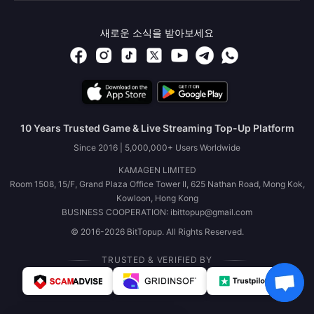
새로운 소식을 받아보세요
10 Years Trusted Game & Live Streaming Top-Up Platform
Since 2016 | 5,000,000+ Users Worldwide
KAMAGEN LIMITED
Room 1508, 15/F, Grand Plaza Office Tower II, 625 Nathan Road, Mong Kok,
Kowloon, Hong Kong
BUSINESS COOPERATION: ibittopup@gmail.com
© 2016-2026 BitTopup. All Rights Reserved.
TRUSTED & VERIFIED BY