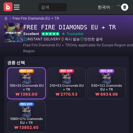
검색
한국어
/
홈
/
Free Fire Diamonds EU + TR
FREE FIRE DIAMONDS EU + TR
Excellent
Trustpilot
INSTANT DELIVERY
즉시 발송
안전한 결제
Free Fire Diamonds EU + TROnly applicable for Europe Region an
Region
권종 선택
70% OFF
70% OFF
70% OFF
100+25 Diamonds EU
210+53 Diamonds EU
530+133 Diamonds
+ TR
+ TR
EU + TR
₩ 1393.00
₩ 2770.53
₩ 6934.06
70% OFF
1080+270 Diamonds
EU + TR
₩ 13852.65