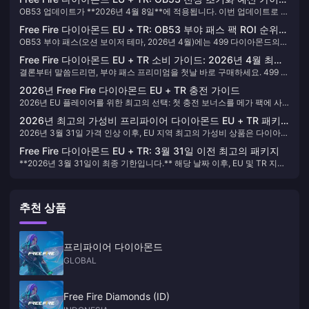
OB53 업데이트가 **2026년 4월 8일**에 적용됩니다. 이번 업데이트로 모
(2026년 4월)
든 럭 로얄(Luck Royale)의 천장 카운트가 초기화되며, 이전 기록은 이월
Free Fire 다이아몬드 EU + TR: OB53 부야 패스 팩 ROI 순위
되지 않습니다. 현재 50회 천장 주기 중 35회째를 진행 중이라면, 패치가
OB53 부야 패스(오션 보이저 테마, 2026년 4월)에는 499 다이아몬드의
— 2026년 4월
적용되는 순간 해당 진행도는 사라집니다. 마감 기한은 **4월 7일**입니다.
프리미엄과 999 다이아몬드의 프리미엄 플러스, 두 가지 유료 티어가 있습
이 가이드에서는 다이아몬드를 낭비하지 않고 EU 및 TR 서버에서 무엇을
Free Fire 다이아몬드 EU + TR 소비 가이드: 2026년 4월 최고
니다. EU 및 TR 지역 플레이어의 경우, **ROI 측면에서는 프리미엄이 압도
완료하고, 무엇을 아껴야 하며, 어떻게 다이아몬드를 배분해야 하는지 정확
결론부터 말씀드리면, 부야 패스 프리미엄을 첫날 바로 구매하세요. 499 다
의 OB53 패키지 및 부야 패스 투자 대비 효율(ROI)
적으로 유리합니다**. 커뮤니티 분석에 따르면 100레벨을 모두 달성했을
히 알려드립니다.
이아몬드로 약 1,550~2,250 다이아몬드 상당의 보상을 얻을 수 있으며, 이
때의 수익률은 +211%에서 +351%에 달하며, 이는 499 다이아몬드를 투자
2026년 Free Fire 다이아몬드 EU + TR 충전 가이드
는 확정적으로 211%에서 351%의 투자 대비 효율(ROI)을 제공합니다. 이번
해 1,550~2,250 다이아몬드 상당의 코스메틱 가치를 얻는 셈입니다. 프리
2026년 EU 플레이어를 위한 최고의 선택: 첫 충전 보너스를 메가 팩에 사
시즌 EU 및 TR 서버 플레이어가 선택할 수 있는 가장 가치 있는 상품입니
미엄 플러스는 +55%에서 +125%의 수익률을 보이지만, 다이아몬드당 효
용하세요. 기본 2200 다이아몬드에 25% 보너스가 더해져 약 S$25.77로
다. 다이아몬드 예산은 이 부야 패스를 중심으로 계획하는 것이 좋습니다.
율은 프리미엄의 절반 수준에 그칩니다.
2026년 최고의 가성비 프리파이어 다이아몬드 EU + TR 패키
2750 다이아몬드를 얻을 수 있으며, 다이아몬드당 가격은 약 $0.0094입
2026년 3월 31일 가격 인상 이후, EU 지역 최고의 가성비 상품은 다이아몬
지: 가격 인상 및 OB53 부야 패스 이후 상위 7개 순위
니다. TR 플레이어에게는 보너스 시스템이 없지만, 리라화 변동성으로 인
드당 S$0.00937인 **2200+550D 패키지**입니다. TR 지역 플레이어에
해 가치가 하락하기 전에 고정된 TRY 가격으로 대용량 팩을 구매하는 것이
Free Fire 다이아몬드 EU + TR: 3월 31일 이전 최고의 패키지
게는 다이아몬드당 ₺0.3995인 **2180D 패키지**가 가장 저렴합니다. 대
현명합니다. 무과금 유저든, 월 10달러를 소비하는 유저든, 혹은 그 이상을
**2026년 3월 31일이 최종 기한입니다.** 해당 날짜 이후, EU 및 TR 지역
부분의 가이드에서 간과하는 사실은 499D에 판매되는 OB53 부야 패스 프
투자하는 유저든 상관없이, 여기에서 정확한 구매처와 구매 시기, 그리고
의 Free Fire 다이아몬드 가격이 인상됩니다. 이는 OB53 2026년 4월 업데
리미엄이 약 1550~2250D 상당의 꾸미기 아이템 가치를 제공하며, 이는
효율적인 사용법을 확인하세요.
이트를 앞두고 부가가치세(VAT) 조정 및 터키 리라화 재평가와 연동되어
+211%에서 +351%의 투자 수익률(ROI)을 의미한다는 점입니다. 따라서 현
공식적으로 확정되었습니다. EU 플레이어는 현재 첫 구매 패키지에서 최대
재 두 지역 모두에서 가장 효율적인 소비 항목은 단연 부야 패스입니다.
추천 상품
550개의 보너스 다이아몬드를 획득할 수 있습니다. TR 플레이어는 TRY 가
격이 재설정되기 전에 대용량 번들을 우선적으로 구매하는 것이 좋습니다.
지금 비축해 둔 다이아몬드는 OB53 업데이트 이후에도 아무런 불이익 없
이 그대로 사용할 수 있습니다.
프리파이어 다이아몬드
GLOBAL
Free Fire Diamonds (ID)