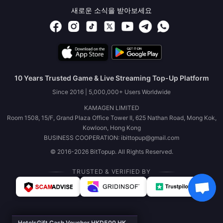
새로운 소식을 받아보세요
10 Years Trusted Game & Live Streaming Top-Up Platform
Since 2016 | 5,000,000+ Users Worldwide
KAMAGEN LIMITED
Room 1508, 15/F, Grand Plaza Office Tower II, 625 Nathan Road, Mong Kok,
Kowloon, Hong Kong
BUSINESS COOPERATION: ibittopup@gmail.com
© 2016-2026 BitTopup. All Rights Reserved.
TRUSTED & VERIFIED BY
HotelsGift Cash Voucher HKD500 HK