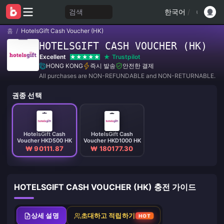
검색
한국어
/
홈
/
HotelsGift Cash Voucher (HK)
HOTELSGIFT CASH VOUCHER (HK)
Excellent
Trustpilot
HONG KONG
즉시 발송
안전한 결제
All purchases are NON-REFUNDABLE and NON-RETURNABLE.
권종 선택
HotelsGift Cash
HotelsGift Cash
Voucher HKD500 HK
Voucher HKD1000 HK
₩ 90111.87
₩ 180177.30
HOTELSGIFT CASH VOUCHER (HK) 충전 가이드
상세 설명
초대하고 적립하기
HOT