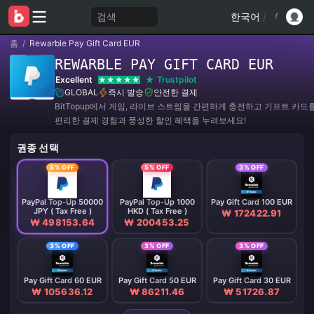
검색
한국어
/
홈
/
Rewarble Pay Gift Card EUR
REWARBLE PAY GIFT CARD EUR
Excellent
Trustpilot
GLOBAL
즉시 발송
안전한 결제
BitTopup에서 게임, 라이브 스트림을 간편하게 충전하고 기프트 카드
편리한 결제 경험과 풍성한 할인 혜택을 누려보세요!
권종 선택
5% OFF
5% OFF
3% OFF
PayPal Top-Up 50000
PayPal Top-Up 1000
Pay Gift Card 100 EUR
JPY ( Tax Free )
HKD ( Tax Free )
₩ 172422.91
₩ 498153.64
₩ 200453.25
3% OFF
3% OFF
3% OFF
Pay Gift Card 60 EUR
Pay Gift Card 50 EUR
Pay Gift Card 30 EUR
₩ 105636.12
₩ 86211.46
₩ 51726.87