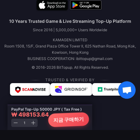
10 Years Trusted Game & Live Streaming Top-Up Platform
Since 2016 | 5,000,000+ Users Worldwide
KAMAGEN LIMITED
Room 1508, 15/F, Grand Plaza Office Tower II, 625 Nathan Road, Mong Kok,
Kowloon, Hong Kong
BUSINESS COOPERATION: ibittopup@gmail.com
© 2016-2026 BitTopup. All Rights Reserved.
TRUSTED & VERIFIED BY
PayPal Top-Up 50000 JPY ( Tax Free )
₩ 498153.64
지금 구매하기