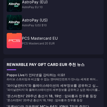
AstroPay (EU)
AstroPay EU 10
AstroPay (US)
AstroPay (US) $10
PCS Mastercard EU
PCS Mastercard 20 EUR
REWARBLE PAY GIFT CARD EUR 추천 뉴스
Poppo Live가 인터넷을 강타하는 이유!
라이브 스트리밍과 비교할 수 없는 엔터테인먼트가 만나는 세계로 뛰어들
준비가 되셨나요? 전 세계 시청자를 사로잡는 혁신적인 플랫폼 Poppo
'파이널판타지'와 플레이스테이션의 세부정보를 공유하고 싶은
Live를 만나보세요. Poppo Live가 라이브 스트리밍 및 소셜 상호 작용을
'파이널판타지'와 플레이스테이션의 세부정보를 공유하고 싶은 메시지를
메시지를 남겨 얇고 가벼운 PS5 콘솔 케이스 3종을 그려보세
위한 차세대 앱인 이유는 다음과 같습니다.
남겨 얇고 가벼운 PS5 콘솔 케이스 3종을 그려보세요.
요.
'몬스터헌터' 20주년 총선거 18, 19번 : 암파룡과 천우룡 등장
'몬스터헌터' 20주년 총선거 18, 19번 : 암파룡과 천우룡 등장
'푸른바다와 검은항해' MC는 64점, IGN은 7점을 주었다.