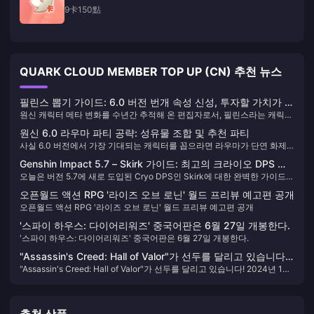
9卡150點
QUARK CLOUD MEMBER TOP UP (CN) 추천 뉴스
필린스 뽑기 가이드: 6.0 버전 번개 속성 신성, 투자할 가치가 있
원신 캐릭터 메타 변화를 수년간 추적해 온 편집자로서, 필린스라는 캐릭터
을까?
는 저에게 꽤 의외였습니다. 그녀는 한눈에 강함을 알 수 있는 캐릭터가 아
원신 6.0 라우마 파티 공략: 성유물 조합 및 추천 파티
니었습니다. 사실, 처음 스킬 설명을 봤을 때는 좀 혼란스러웠습니다. 하지
사실 6.0 버전에서 가장 기대되는 캐릭터를 꼽으라면 라우마가 단연 화제
만 깊이 연구해 보니, 이것은 미호요가 6.0 버전에서 둔 큰 한 수일 수도 있
의 중심에 있습니다. 이 5성 풀 원소 캐릭터는 새로운 월화 반응 메커니즘뿐
다는 것을 알게 되었습니다.
Genshin Impact 5.7 – Skirk 가이드: 최고의 크라이오 DPS 빌
만 아니라 전용 성유물 "달을 잣는 밤의 노래"와 무기 "밤을 잣는 천경"을 가
오늘은 버전 5.7에 새로 도입된 Cryo DPS인 Skirk에 대한 완벽한 가이드를
드, 무기, 별자리, 팀 구성 및 로테이션
져왔습니다. 솔직히 미호요의 이번 디자인은 꽤 흥미롭습니다. 제가 이 기
제공해드립니다.
간 동안 심층 테스트를 해본 결과, 라우마의 최적의 플레이 방식은 나히다
오픈월드 액션 RPG '라이즈 오브 로닌' 월드 프리뷰 예고편 공개
와 팀을 이루어 원소 마스터리를 800 이상으로 올리는 것입니다. 그러면 출
오픈월드 액션 RPG '라이즈 오브 로닌' 월드 프리뷰 예고편 공개
력 효과가 정말 비약적으로 상승합니다.
'스파이 하우스: 다이어리워즈' 중국어판은 6월 27일 개봉한다.
'스파이 하우스: 다이어리워즈' 중국어판은 6월 27일 개봉한다.
"Assassin's Creed: Hall of Valor"가 선두를 달리고 있습니다!
"Assassin's Creed: Hall of Valor"가 선두를 달리고 있습니다! 2024년 1월
2024년 1월에 새로운 XGP/PGP 게임 발표
에 새로운 XGP/PGP 게임 발표