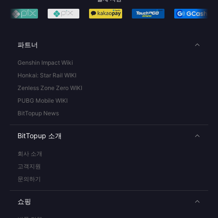
파트너
Genshin Impact Wiki
Honkai: Star Rail WIKI
Zenless Zone Zero WIKI
PUBG Mobile WIKI
BitTopup News
BitTopup 소개
회사 소개
고객지원
문의하기
쇼핑