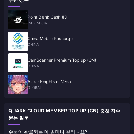
추천 상품
Point Blank Cash (ID)
INDONESIA
China Mobile Recharge
CHINA
CamScanner Premium Top up (CN)
CHINA
Astra: Knights of Veda
GLOBAL
QUARK CLOUD MEMBER TOP UP (CN) 충전 자주
묻는 질문
주문이 완료되는 데 얼마나 걸리나요?