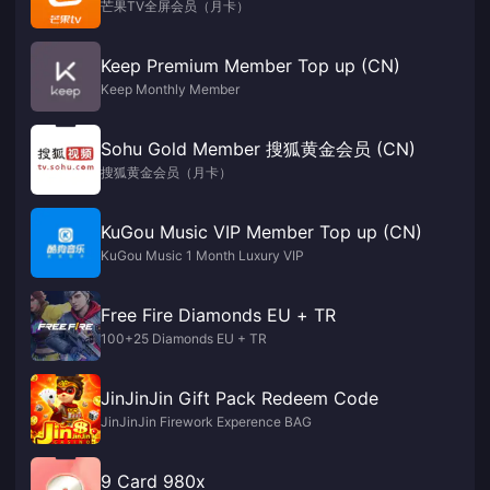
芒果TV全屏会员（月卡）
Keep Premium Member Top up (CN)
Keep Monthly Member
Sohu Gold Member 搜狐黄金会员 (CN)
搜狐黄金会员（月卡）
KuGou Music VIP Member Top up (CN)
KuGou Music 1 Month Luxury VIP
Free Fire Diamonds EU + TR
100+25 Diamonds EU + TR
JinJinJin Gift Pack Redeem Code
JinJinJin Firework Experence BAG
9 Card 980x