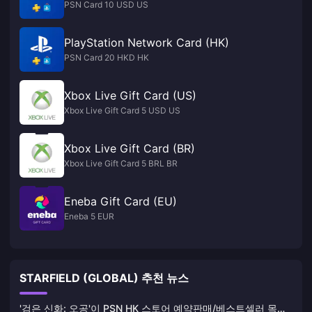
PSN Card 10 USD US
PlayStation Network Card (HK)
PSN Card 20 HKD HK
Xbox Live Gift Card (US)
Xbox Live Gift Card 5 USD US
Xbox Live Gift Card (BR)
Xbox Live Gift Card 5 BRL BR
Eneba Gift Card (EU)
Eneba 5 EUR
STARFIELD (GLOBAL) 추천 뉴스
'검은 신화: 오공'이 PSN HK 스토어 예약판매/베스트셀러 목록