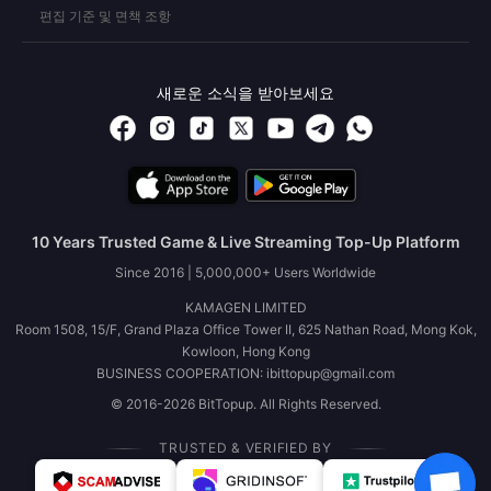
편집 기준 및 면책 조항
새로운 소식을 받아보세요
10 Years Trusted Game & Live Streaming Top-Up Platform
Since 2016 | 5,000,000+ Users Worldwide
KAMAGEN LIMITED
Room 1508, 15/F, Grand Plaza Office Tower II, 625 Nathan Road, Mong Kok,
Kowloon, Hong Kong
BUSINESS COOPERATION: ibittopup@gmail.com
© 2016-2026 BitTopup. All Rights Reserved.
TRUSTED & VERIFIED BY