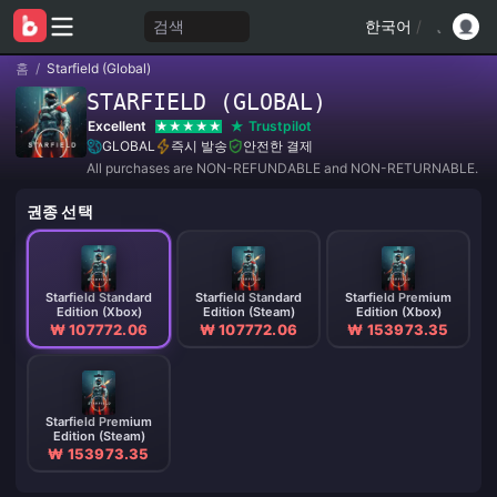
검색
한국어
/
홈
/
Starfield (Global)
STARFIELD (GLOBAL)
Excellent
Trustpilot
GLOBAL
즉시 발송
안전한 결제
All purchases are NON-REFUNDABLE and NON-RETURNABLE.
권종 선택
Starfield Standard
Starfield Standard
Starfield Premium
Edition (Xbox)
Edition (Steam)
Edition (Xbox)
₩ 107772.06
₩ 107772.06
₩ 153973.35
Starfield Premium
Edition (Steam)
₩ 153973.35