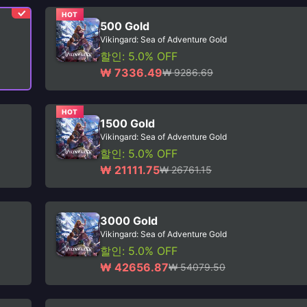
HOT
500 Gold
Vikingard: Sea of Adventure Gold
할인: 5.0% OFF
₩ 7336.49
₩ 9286.69
HOT
1500 Gold
Vikingard: Sea of Adventure Gold
할인: 5.0% OFF
₩ 21111.75
₩ 26761.15
3000 Gold
Vikingard: Sea of Adventure Gold
할인: 5.0% OFF
₩ 42656.87
₩ 54079.50