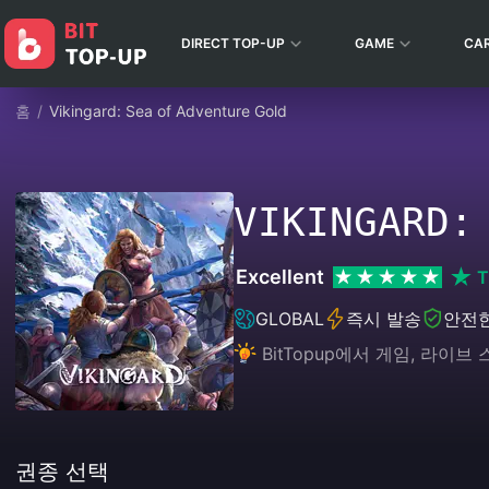
DIRECT TOP-UP
GAME
CA
홈
/
Vikingard: Sea of Adventure Gold
VIKINGARD:
Excellent
T
GLOBAL
즉시 발송
안전
BitTopup에서 게임, 라
권종 선택