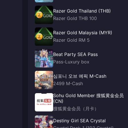
Razer Gold Thailand (THB)
Razer Gold THB 100
Razer Gold Malaysia (MYR)
Razer Gold RM 5
Beat Party SEA Pass
Pass-Luxury box
심포니 오브 에픽 M-Cash
2499 M-Cash
Sohu Gold Member 搜狐黄金会员
(CN)
搜狐黄金会员（月卡）
Destiny Girl SEA Crystal