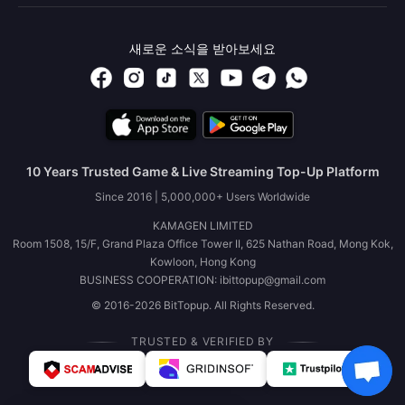
새로운 소식을 받아보세요
10 Years Trusted Game & Live Streaming Top-Up Platform
Since 2016 | 5,000,000+ Users Worldwide
KAMAGEN LIMITED
Room 1508, 15/F, Grand Plaza Office Tower II, 625 Nathan Road, Mong Kok,
Kowloon, Hong Kong
BUSINESS COOPERATION: ibittopup@gmail.com
© 2016-2026 BitTopup. All Rights Reserved.
TRUSTED & VERIFIED BY