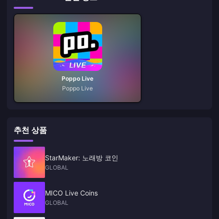
Poppo Live
Poppo Live
추천 상품
StarMaker: 노래방 코인
GLOBAL
MICO Live Coins
GLOBAL