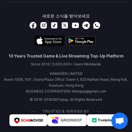
새로운 소식을 받아보세요
10 Years Trusted Game & Live Streaming Top-Up Platform
Since 2016 | 5,000,000+ Users Worldwide
KAMAGEN LIMITED
Room 1508, 15/F, Grand Plaza Office Tower II, 625 Nathan Road, Mong Kok,
Kowloon, Hong Kong
BUSINESS COOPERATION: ibittopup@gmail.com
© 2016-2026 BitTopup. All Rights Reserved.
TRUSTED & VERIFIED BY