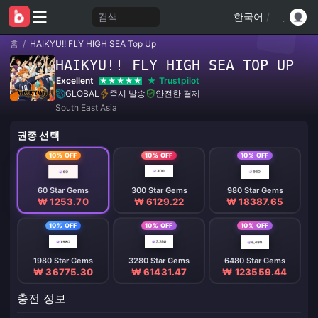
검색
한국어
/
홈
/
HAIKYU!! FLY HIGH SEA Top Up
HAIKYU!! FLY HIGH SEA TOP UP
Excellent
Trustpilot
GLOBAL
즉시 발송
안전한 결제
South East Asia
권종 선택
10% OFF
10% OFF
10% OFF
60 Star Gems
300 Star Gems
980 Star Gems
₩ 1253.70
₩ 6129.22
₩ 18387.65
10% OFF
10% OFF
10% OFF
1980 Star Gems
3280 Star Gems
6480 Star Gems
₩ 36775.30
₩ 61431.47
₩ 123559.44
충전 정보