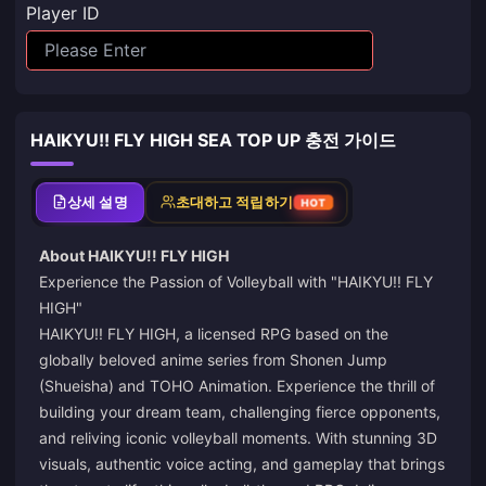
Player ID
HAIKYU!! FLY HIGH SEA TOP UP 충전 가이드
상세 설명
초대하고 적립하기
HOT
About HAIKYU!! FLY HIGH
Experience the Passion of Volleyball with "HAIKYU!! FLY
HIGH"
HAIKYU!! FLY HIGH, a licensed RPG based on the
globally beloved anime series from Shonen Jump
(Shueisha) and TOHO Animation. Experience the thrill of
building your dream team, challenging fierce opponents,
and reliving iconic volleyball moments. With stunning 3D
visuals, authentic voice acting, and gameplay that brings