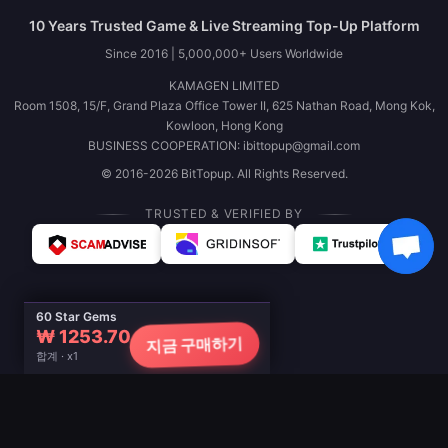
10 Years Trusted Game & Live Streaming Top-Up Platform
Since 2016 | 5,000,000+ Users Worldwide
KAMAGEN LIMITED
Room 1508, 15/F, Grand Plaza Office Tower II, 625 Nathan Road, Mong Kok,
Kowloon, Hong Kong
BUSINESS COOPERATION: ibittopup@gmail.com
© 2016-2026 BitTopup. All Rights Reserved.
TRUSTED & VERIFIED BY
60 Star Gems
₩ 1253.70
지금 구매하기
합계 · x1