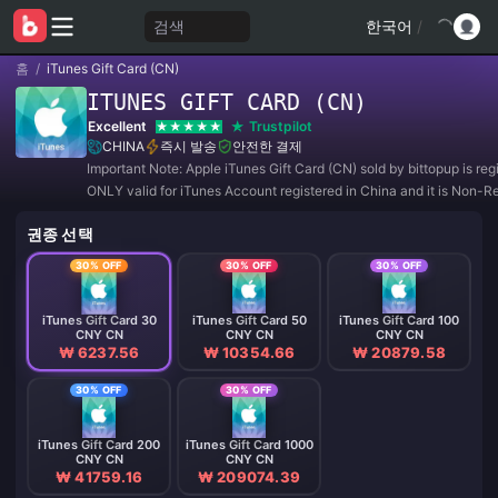
검색
한국어
/
홈
/
iTunes Gift Card (CN)
ITUNES GIFT CARD (CN)
Excellent
Trustpilot
CHINA
즉시 발송
안전한 결제
Important Note: Apple iTunes Gift Card (CN) sold by bittopup is reg
ONLY valid for iTunes Account registered in China and it is Non-R
and Non-Refundable. ** Each user can only redeem One (1) code for the free
권종 선택
code with purchase. Whi
30% OFF
30% OFF
30% OFF
iTunes Gift Card 30
iTunes Gift Card 50
iTunes Gift Card 100
CNY CN
CNY CN
CNY CN
₩ 6237.56
₩ 10354.66
₩ 20879.58
30% OFF
30% OFF
iTunes Gift Card 200
iTunes Gift Card 1000
CNY CN
CNY CN
₩ 41759.16
₩ 209074.39