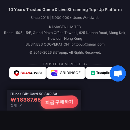
10 Years Trusted Game & Live Streaming Top-Up Platform
Since 2016 | 5,000,000+ Users Worldwide
KAMAGEN LIMITED
Room 1508, 15/F, Grand Plaza Office Tower II, 625 Nathan Road, Mong Kok,
Kowloon, Hong Kong
BUSINESS COOPERATION: ibittopup@gmail.com
© 2016-2026 BitTopup. All Rights Reserved.
TRUSTED & VERIFIED BY
iTunes Gift Card 50 SAR SA
₩ 18387.65
지금 구매하기
합계 · x1