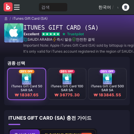
검색
한국어
/
홈
/
iTunes Gift Card (SA)
ITUNES GIFT CARD (SA)
Excellent
Trustpilot
SAUDI ARABIA
즉시 발송
안전한 결제
Important Note: Apple iTunes Gift Card (SA) sold by bittopup is reg
It's only valid for iTunes account registered in the region of SAUDI
purchases are NON-REFUNDABLE and NON-RETURNABLE.
권종 선택
20% OFF
20% OFF
20% OFF
iTunes Gift Card 50
iTunes Gift Card 100
iTunes Gift Card 500
SAR SA
SAR SA
SAR SA
₩ 18387.65
₩ 36775.30
₩ 183845.55
ITUNES GIFT CARD (SA) 충전 가이드