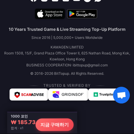
10 Years Trusted Game & Live Streaming Top-Up Platform
Since 2016 | 5,000,000+ Users Worldwide
KAMAGEN LIMITED
Room 1508, 15/F, Grand Plaza Office Tower II, 625 Nathan Road, Mong Kok,
Kowloon, Hong Kong
BUSINESS COOPERATION: ibittopup@gmail.com
© 2016-2026 BitTopup. All Rights Reserved.
TRUSTED & VERIFIED BY
1000 코인
₩ 185.73
지금 구매하기
합계 · x1