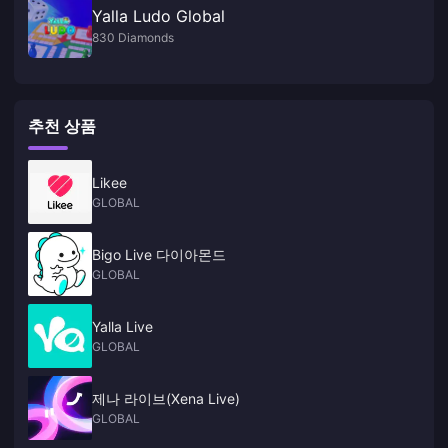
Yalla Ludo Global
830 Diamonds
추천 상품
Likee
GLOBAL
Bigo Live 다이아몬드
GLOBAL
Yalla Live
GLOBAL
제나 라이브(Xena Live)
GLOBAL