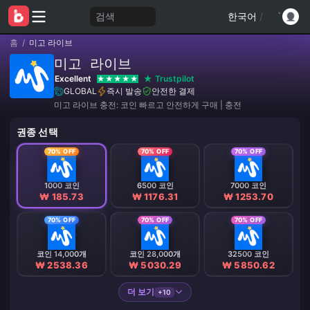
검색
한국어
/
홈
/
미고 라이브
미고 라이브
Excellent
Trustpilot
GLOBAL
즉시 발송
안전한 결제
미고 라이브 충전: 코인 빠르고 안전하게 구매 | 충전
권종 선택
70% OFF
70% OFF
70% OFF
1000 코인
6500 코인
7000 코인
₩ 185.73
₩ 1176.31
₩ 1253.70
70% OFF
70% OFF
70% OFF
코인 14,000개
코인 28,000개
32500 코인
₩ 2538.36
₩ 5030.29
₩ 5850.62
더 보기
+10