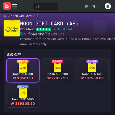
검색
한국어
/
홈
/
noon Gift Card (AE)
NOON GIFT CARD (AE)
Excellent
Trustpilot
AE
즉시 발송
안전한 결제
Important Note: noon Gift Card (AE) sold by Bittopup are available 
Arab Emirates only
권종 선택
5% OFF
5% OFF
5% OFF
Noon AED 100
Noon AED 200
Noon AED 500
₩ 39561.31
₩ 77837.96
₩ 197558.89
5% OFF
Noon AED 1000
₩ 389808.90