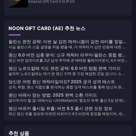
Amazon Gift Card 5 EUR ES
NOON GIFT CARD (AE) 추천 뉴스
필린스 완전 공략: 이번 달 감전 메커니즘이 감전 파티를 정말
사실 필린스의 스킬 설명을 처음 봤을 때, 이 캐릭터가 감전 반응에 대한 우
바꿀 수 있을까?
리의 인식을 완전히 바꿀 수 있겠다는 생각이 들었습니다. 1.0 버전부터 원
원신 6.0 버전 심층 분석: 신규 캐릭터 라우마·필린스 종합 평가,
소 반응 메커니즘을 연구해 온 베테랑 플레이어로서 말씀드리자면, 필린스
원신 버전 업데이트를 2년 넘게 추적해 온 베테랑 플레이어로서, 6.0 버전
무료 4성 아이노 획득 공략
의 '월감전' 시스템은 제가 예상치 못했던 놀라움을 선사했습니다.
‘달빛 아래의 음유시인’이 가져온 변화는 확실히 눈에 띈다고 말할 수 있습
원신 노르드칼레 지도 완전 공략: 6.0 버전 탐험 완벽 가이드
니다. 9월 10일 정식 출시되는 이번 버전은 완전히 새로운 메커니즘의 5성
솔직히 노르드칼레는 제가 본 원신 지역 중 가장 복잡한 곳일 겁니다. 스네
캐릭터 두 명을 추가했을 뿐 아니라, 원소 반응 시스템에 처음으로 ‘달’ 속성
즈나야 남단에 위치한 이 신비로운 지역은 독특한 월상 메커니즘을 가지고
변종을 도입했습니다. 이는 지금까지 미호요가 시도한 것 중 가장 대담한
당신은 어떤 원신 캐릭터일까요? 2025 궁극 성격 테스트
있을 뿐만 아니라 수백 개의 보물 상자가 여러분을 기다리고 있습니다. 7개
변화일지도 모릅니다.
성격, 취향, 원소 적합도를 분석하는 종합 성격 테스트를 통해 당신과 완벽
국가의 첫 번째 하위 지역으로서, 시간을 들여 탐험할 가치가 충분합니다.
히 어울리는 원신 캐릭터를 찾아보세요. uQuiz의 세밀한 평가부터
원신 바레사 얻는 방법: 2025 완벽 소환 가이드
BuzzFeed의 간단한 테스트까지, 진정한 ‘나’를 대표하는 캐릭터를 발견할
알아두어야 할 점: 바레사는 나타(Natlan)의 ‘풍요의 부족’ 출신 5성 번개(전
수 있습니다.
기) 법구 캐릭터입니다. 그녀를 얻으려면 한정 캐릭터 기원에서 ‘억겁의 인
원신 바르카 출시일 유출: 버전 6.5 출시 관련 모든 정보
연(Intertwined Fate)’을 사용해 뽑아야 하며, 90회 뽑기에서 무조건 5성을
최신 원신 유출 정보에 따르면 바르카가 6.5 버전에 등장할 예정이며, 새로
획득(하드 천장), 74회부터 소프트 천장이 적용됩니다.
운 노드-크라이 지역 확장과 함께 페보니우스 기사단의 대단장인 그가 바
람 원소 딜러 캐릭터로 추가될 것입니다.
추천 상품