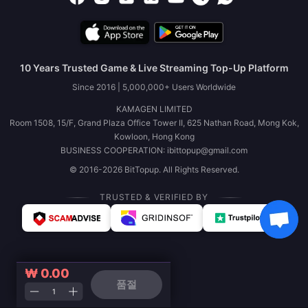
10 Years Trusted Game & Live Streaming Top-Up Platform
Since 2016 | 5,000,000+ Users Worldwide
KAMAGEN LIMITED
Room 1508, 15/F, Grand Plaza Office Tower II, 625 Nathan Road, Mong Kok,
Kowloon, Hong Kong
BUSINESS COOPERATION: ibittopup@gmail.com
© 2016-2026 BitTopup. All Rights Reserved.
TRUSTED & VERIFIED BY
₩ 0.00
품절