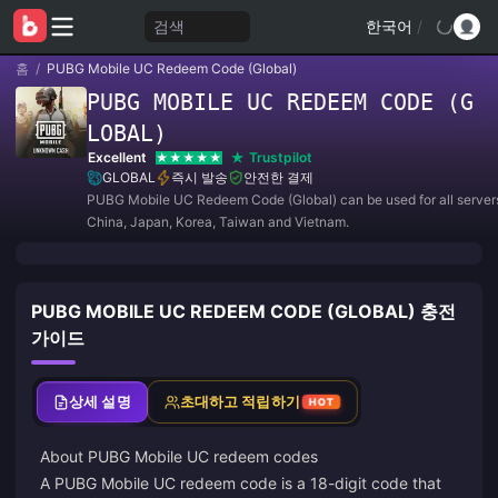
검색
한국어
/
홈
/
PUBG Mobile UC Redeem Code (Global)
PUBG MOBILE UC REDEEM CODE (G
LOBAL)
Excellent
Trustpilot
GLOBAL
즉시 발송
안전한 결제
PUBG Mobile UC Redeem Code (Global) can be used for all servers
China, Japan, Korea, Taiwan and Vietnam.
PUBG MOBILE UC REDEEM CODE (GLOBAL) 충전
가이드
상세 설명
초대하고 적립하기
HOT
About PUBG Mobile UC redeem codes
A PUBG Mobile UC redeem code is a 18-digit code that