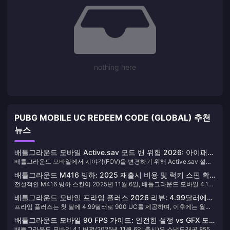
nothing here
PUBG MOBILE UC REDEEM CODE (GLOBAL) 추천
뉴스
배틀그라운드 모바일 Active.sav 모드 밴 위험 2026: 아이패드
배틀그라운드 모바일에서 시야각(FOV)을 변경하기 위해 Active.sav 설정
FOV 가이드
파일을 수정하는 행위는 2025년 11월 19일부터 시행되는 규정에 따라 영
배틀그라운드 M416 빙하: 2025 재출시 비용 및 럭키 스핀 확
구 정지 대상입니다. 안티 치트 시스템은 무결성 검사와 커널 수준 모니터
전설적인 M416 빙하 스킨이 2025년 11월 6일, 배틀그라운드 모바일 4.1
률
링을 통해 파일 변조를 감지하며, 적발 시 10년 계정 정지 및 3,650일 하드
겨울 업데이트를 통해 다시 돌아옵니다. 럭키 스핀을 통해 확정 획득하려면
웨어 밴이 적용됩니다. 아이패드 플레이어는 제재 위험 없이 게임 내 '부드
배틀그라운드 모바일 프라임 플러스 2026 리뷰: 4.99달러에
약 20,000~25,000 UC가 소요될 것으로 예상되며, 코인 350개를 모으기
럽게/울트라 익스트림' 설정을 통해 합법적으로 시야각을 최적화할 수 있습
프라임 플러스는 첫 달에 4.99달러로 900 UC를 제공하며, 이후에는 월
900 UC, 과연 가치가 있을까?
위해 최소 300회의 스핀이 필요합니다. 이 가이드에서는 이 북극 테마 무
니다.
9.99달러에 600 UC와 300 RP를 제공합니다. 클래식 상자 50% 할인 및
기 스킨을 확보하기 위한 정확한 확률 메커니즘, 비용 및 전략을 상세히 분
배틀그라운드 모바일 90 FPS 가이드: 안전한 설정 vs GFX 도
영구 코스튬 아이템이 포함됩니다. 연간 비용은 총 7,500 UC에 104.89달
석합니다.
배틀그라운드 모바일 4.1 버전(2025년 11월 6일 출시)은 스냅드래곤 855