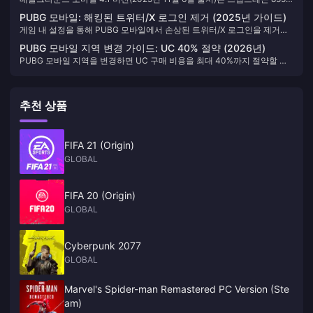
구 비교 (2025)
러입니다. 일반 프라임(0.99달러/150 UC) 이상의 꾸준한 UC 수급을 원하
이상, 6GB 이상의 RAM, 90Hz 이상의 디스플레이를 갖춘 100여 종의 기기
는 일일 플레이어를 대상으로 합니다.
PUBG 모바일: 해킹된 트위터/X 로그인 제거 (2025년 가이드)
에서 90 FPS를 공식 지원합니다. 안전한 활성화 방법인 인게임 '원활' 그래
게임 내 설정을 통해 PUBG 모바일에서 손상된 트위터/X 로그인을 제거하
픽 + '극한+' 프레임 설정 시 98.5%의 프레임 일관성과 5-8ms의 입력 지연
는 전문가 인증 방법. 정확한 연결 해제 프로세스, 최소 21일 연결 요구 사항
감소 효과를 얻을 수 있습니다. 설정 파일 수정이나 GFX 도구 사용은 안티
PUBG 모바일 지역 변경 가이드: UC 40% 절약 (2026년)
및 7일 유예 기간 이해, 비상 보안 조치 구현, UC 잔액, 인벤토리 및 게임 진
치트 시스템에 감지되어 영구 정지 처분을 받을 수 있습니다. 본 가이드에
PUBG 모바일 지역을 변경하면 UC 구매 비용을 최대 40%까지 절약할 수
행 상황 보호.
서는 하드웨어 사양, 성능 지표 및 최적화 전략을 바탕으로 안전한 공식 설
있습니다. 이 가이드에서는 가장 저렴한 지역을 공개하고, 60일 변경 제한
정 방법과 위험한 도구 사용을 비교 분석합니다.
에 대해 설명하며, 계정을 안전하게 최적화하기 위한 단계별 지침을 제공합
니다.
추천 상품
FIFA 21 (Origin)
GLOBAL
FIFA 20 (Origin)
GLOBAL
Cyberpunk 2077
GLOBAL
Marvel's Spider-man Remastered PC Version (Ste
am)