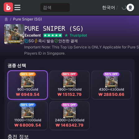
검색
한국어
/
홈
/
Pure Sniper (SG)
PURE SNIPER (SG)
Excellent
Trustpilot
SG
즉시 발송
안전한 결제
Important Note: This Top Up Service is ONLY Applicable for Pure S
Players ID in Singapore.
권종 선택
50% OFF
50% OFF
50% OFF
900+90Gold
1900+190Gold
4300+430Gold
₩ 6949.54
₩ 15152.79
₩ 28850.66
50% OFF
50% OFF
11000+1100Gold
24000+2400Gold
₩ 68009.54
₩ 146342.79
충전 정보