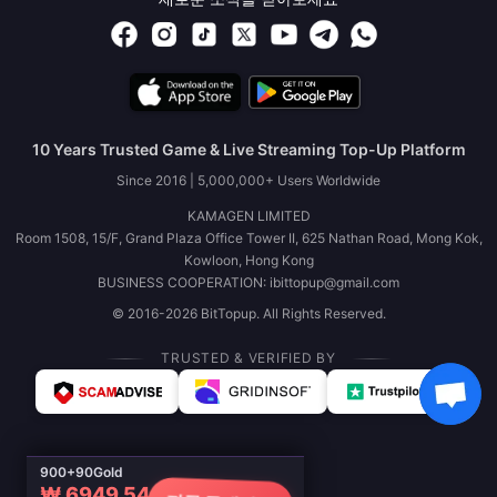
10 Years Trusted Game & Live Streaming Top-Up Platform
Since 2016 | 5,000,000+ Users Worldwide
KAMAGEN LIMITED
Room 1508, 15/F, Grand Plaza Office Tower II, 625 Nathan Road, Mong Kok,
Kowloon, Hong Kong
BUSINESS COOPERATION: ibittopup@gmail.com
© 2016-2026 BitTopup. All Rights Reserved.
TRUSTED & VERIFIED BY
900+90Gold
₩ 6949.54