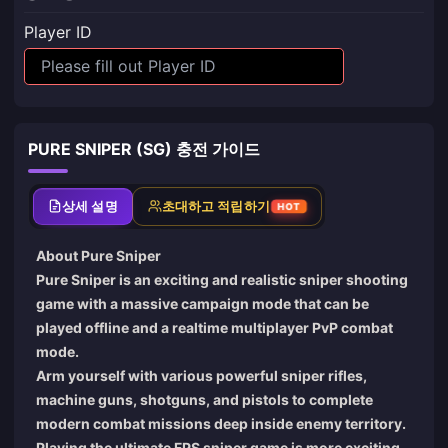
Player ID
PURE SNIPER (SG) 충전 가이드
상세 설명
초대하고 적립하기
HOT
About Pure Sniper
Pure Sniper is an exciting and realistic sniper shooting
game with a massive campaign mode that can be
played offline and a realtime multiplayer PvP combat
mode.
Arm yourself with various powerful sniper rifles,
machine guns, shotguns, and pistols to complete
modern combat missions deep inside enemy territory.
Playing the ultimate FPS sniper game is more exciting