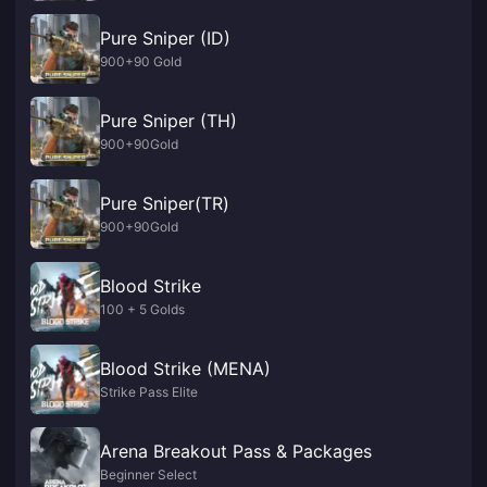
Pure Sniper (ID)
900+90 Gold
Pure Sniper (TH)
900+90Gold
Pure Sniper(TR)
900+90Gold
Blood Strike
100 + 5 Golds
Blood Strike (MENA)
Strike Pass Elite
Arena Breakout Pass & Packages
Beginner Select