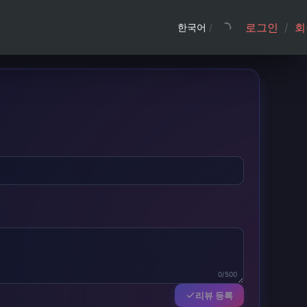
로그인
/
회
한국어
/
0/500
리뷰 등록